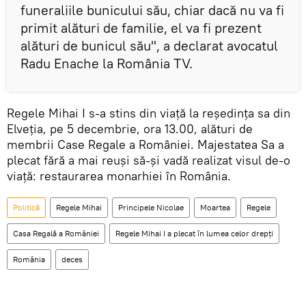
funeraliile bunicului său, chiar dacă nu va fi
primit alături de familie, el va fi prezent
alături de bunicul său", a declarat avocatul
Radu Enache la România TV.
Regele Mihai I s-a stins din viață la reședința sa din
Elveția, pe 5 decembrie, ora 13.00, alături de
membrii Case Regale a României. Majestatea Sa a
plecat fără a mai reuși să-și vadă realizat visul de-o
viață: restaurarea monarhiei în România.
Politică
Regele Mihai
Principele Nicolae
Moartea
Regele
Casa Regală a României
Regele Mihai I a plecat în lumea celor drepți
România
deces