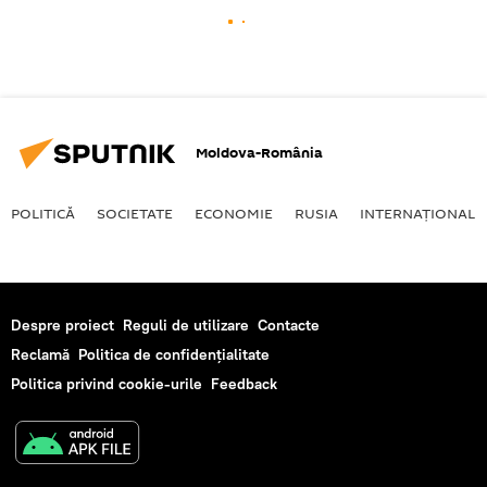
Moldova-România
POLITICĂ
SOCIETATE
ECONOMIE
RUSIA
INTERNAŢIONAL
Despre proiect
Reguli de utilizare
Contacte
Reclamă
Politica de confidențialitate
Politica privind cookie-urile
Feedback