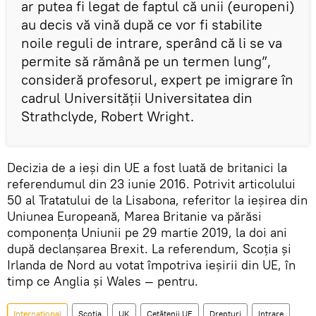
ar putea fi legat de faptul că unii (europeni)
au decis vă vină după ce vor fi stabilite
noile reguli de intrare, sperând că li se va
permite să rămână pe un termen lung”,
consideră profesorul, expert pe imigrare în
cadrul Universității Universitatea din
Strathclyde, Robert Wright.
Decizia de a ieși din UE a fost luată de britanici la
referendumul din 23 iunie 2016. Potrivit articolului
50 al Tratatului de la Lisabona, referitor la ieșirea din
Uniunea Europeană, Marea Britanie va părăsi
componența Uniunii pe 29 martie 2019, la doi ani
după declanșarea Brexit. La referendum, Scoția și
Irlanda de Nord au votat împotriva ieșirii din UE, în
timp ce Anglia și Wales — pentru.
Internaţional
Scoția
UK
Cetățenii UE
Drepturi
Intrare