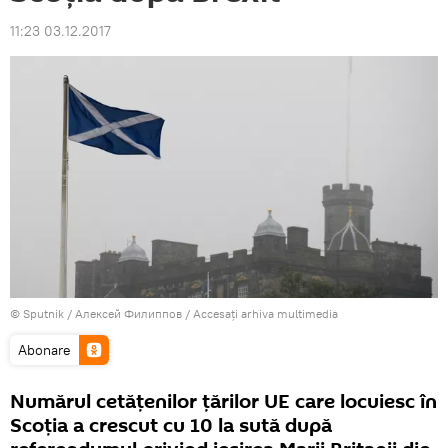
11:23 03.12.2017
© Sputnik / Алексей Филиппов
/
Accesați arhiva multimedia
Abonare
Numărul cetățenilor țărilor UE care locuiesc în
Scoția a crescut cu 10 la sută după