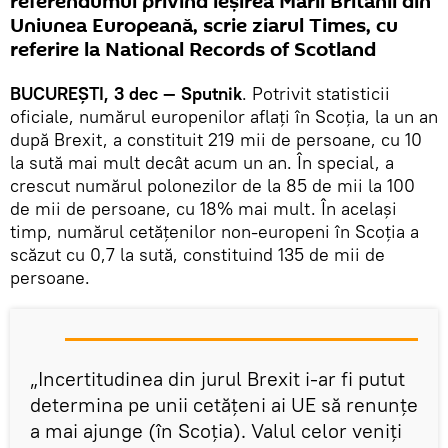
referendumul privind ieșirea Marii Britanii din
Uniunea Europeană, scrie ziarul Times, cu
referire la National Records of Scotland
BUCUREȘTI, 3 dec — Sputnik
. Potrivit statisticii
oficiale, numărul europenilor aflați în Scoția, la un an
după Brexit, a constituit 219 mii de persoane, cu 10
la sută mai mult decât acum un an. În special, a
crescut numărul polonezilor de la 85 de mii la 100
de mii de persoane, cu 18% mai mult. În același
timp, numărul cetățenilor non-europeni în Scoția a
scăzut cu 0,7 la sută, constituind 135 de mii de
persoane.
„Incertitudinea din jurul Brexit i-ar fi putut
determina pe unii cetățeni ai UE să renunțe
a mai ajunge (în Scoția). Valul celor veniți