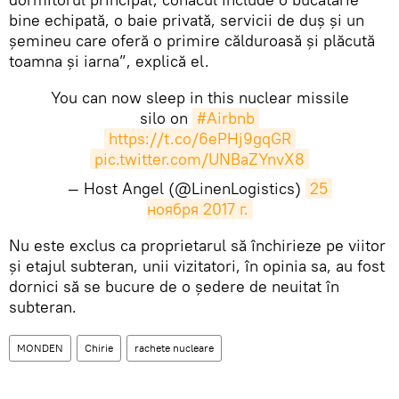
bine echipată, o baie privată, servicii de duș și un
șemineu care oferă o primire călduroasă și plăcută
toamna și iarna”, explică el.
You can now sleep in this nuclear missile
silo on
#Airbnb
https://t.co/6ePHj9gqGR
pic.twitter.com/UNBaZYnvX8
— Host Angel (@LinenLogistics)
25 
ноября 2017 г.
Nu este exclus ca proprietarul să închirieze pe viitor
și etajul subteran, unii vizitatori, în opinia sa, au fost
dornici să se bucure de o ședere de neuitat în
subteran.
MONDEN
Chirie
rachete nucleare