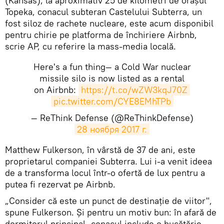
(Kansas), la aproximativ 25 de kilometri de orașul
Topeka, conacul subteran Castelului Subterra, un
fost siloz de rachete nucleare, este acum disponibil
pentru chirie pe platforma de închiriere Airbnb,
scrie AP, cu referire la mass-media locală.
Here's a fun thing— a Cold War nuclear
missile silo is now listed as a rental
on Airbnb:
https://t.co/wZW3kqJ70Z
pic.twitter.com/CYE8EMhTPb
— ReThink Defense (@ReThinkDefense)
28 ноября 2017 г.
Matthew Fulkerson, în vârstă de 37 de ani, este
proprietarul companiei Subterra. Lui i-a venit ideea
de a transforma locul într-o ofertă de lux pentru a
putea fi rezervat pe Airbnb.
„Consider că este un punct de destinație de viitor",
spune Fulkerson. Și pentru un motiv bun: în afară de
dormitorul principal, conacul include o bucătărie