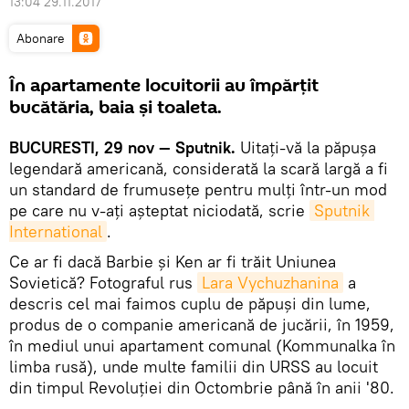
13:04 29.11.2017
Abonare
În apartamente locuitorii au împărțit
bucătăria, baia și toaleta.
BUCURESTI, 29 nov — Sputnik.
Uitați-vă la păpușa
legendară americană, considerată la scară largă a fi
un standard de frumusețe pentru mulți într-un mod
pe care nu v-ați așteptat niciodată, scrie
Sputnik 
International
.
Ce ar fi dacă Barbie și Ken ar fi trăit Uniunea
Sovietică? Fotograful rus
Lara Vychuzhanina
a
descris cel mai faimos cuplu de păpuși din lume,
produs de o companie americană de jucării, în 1959,
în mediul unui apartament comunal (Kommunalka în
limba rusă), unde multe familii din URSS au locuit
din timpul Revoluției din Octombrie până în anii '80.