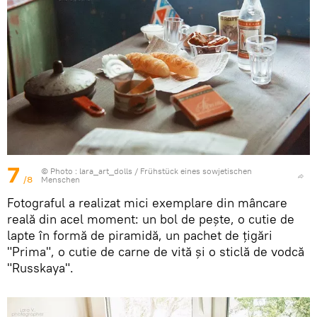
7
© Photo :
lara_art_dolls
/
Frühstück eines sowjetischen
/8
Menschen
Fotograful a realizat mici exemplare din mâncare
reală din acel moment: un bol de pește, o cutie de
lapte în formă de piramidă, un pachet de țigări
"Prima", o cutie de carne de vită și o sticlă de vodcă
"Russkaya".