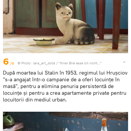
6
/8
© Photo :
lara_art_dolls
/
"Ihren Brei esse ich nicht..."
După moartea lui Stalin în 1953, regimul lui Hrușciov
"s-a angajat într-o campanie de a oferi locuințe în
masă", pentru a elimina penuria persistentă de
locuințe și pentru a crea apartamente private pentru
locuitorii din mediul urban.