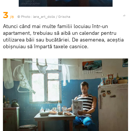
3
/8
© Photo :
lara_art_dolls
/
Grischa
Atunci când mai multe familii locuiau într-un
apartament, trebuiau să aibă un calendar pentru
utilizarea băii sau bucătăriei. De asemenea, aceștia
obișnuiau să împartă taxele casnice.