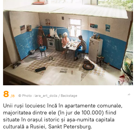
8
/8
© Photo :
lara_art_dolls
/
Backstage
Unii ruși locuiesc încă în apartamente comunale,
majoritatea dintre ele (în jur de 100.000) fiind
situate în orașul istoric și așa-numita capitala
culturală a Rusiei, Sankt Petersburg.