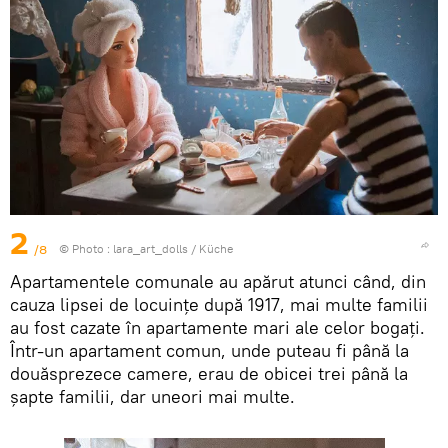
2
/8
© Photo :
lara_art_dolls
/
Küche
Apartamentele comunale au apărut atunci când, din
cauza lipsei de locuințe după 1917, mai multe familii
au fost cazate în apartamente mari ale celor bogați.
Într-un apartament comun, unde puteau fi până la
douăsprezece camere, erau de obicei trei până la
șapte familii, dar uneori mai multe.