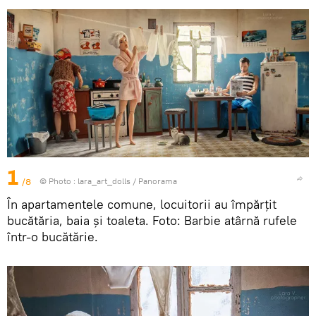
1
/8
© Photo :
lara_art_dolls
/
Panorama
În apartamentele comune, locuitorii au împărțit
bucătăria, baia și toaleta. Foto: Barbie atârnă rufele
într-o bucătărie.