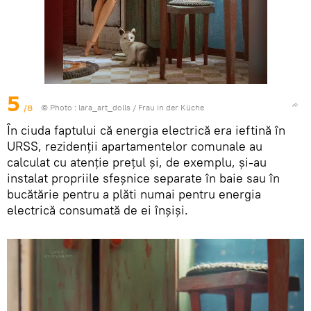
5
/8
© Photo :
lara_art_dolls
/
Frau in der Küche
În ciuda faptului că energia electrică era ieftină în
URSS, rezidenții apartamentelor comunale au
calculat cu atenție prețul și, de exemplu, și-au
instalat propriile sfeșnice separate în baie sau în
bucătărie pentru a plăti numai pentru energia
electrică consumată de ei înșiși.