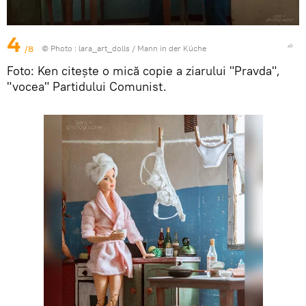
4
/8
© Photo :
lara_art_dolls
/
Mann in der Küche
Foto: Ken citește o mică copie a ziarului "Pravda",
"vocea" Partidului Comunist.