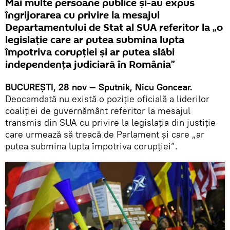
Mai multe persoane publice și-au expus
îngrijorarea cu privire la mesajul
Departamentului de Stat al SUA referitor la „o
legislație care ar putea submina lupta
împotriva corupției și ar putea slăbi
independența judiciară în România”
BUCUREȘTI, 28 nov — Sputnik, Nicu Goncear.
Deocamdată nu există o poziție oficială a liderilor
coaliției de guvernământ referitor la mesajul
transmis din SUA cu privire la legislația din justiție
care urmează să treacă de Parlament și care „ar
putea submina lupta împotriva corupției”.