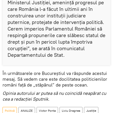
Ministerul Justiției, amenință progresul pe
care România l-a făcut în ultimii ani în
construirea unor instituții judiciare
puternice, protejate de intervenția politică.
Cerem imperios Parlamentul României să
respingă propunerile care slăbesc statul de
drept și pun în pericol lupta împotriva
corupției”, se arată în comunicatul
Departamentului de Stat.
În următoarele ore Bucureștiul va răspunde acestui
mesaj. Să vedem care este docilitatea politicienilor
români față de „stăpânul” de peste ocean.
Opinia autorului ar putea să nu coincidă neapărat cu
cea a redacției Sputnik.
Politică
ANALIZE
Victor Ponta
Liviu Dragnea
Justiție