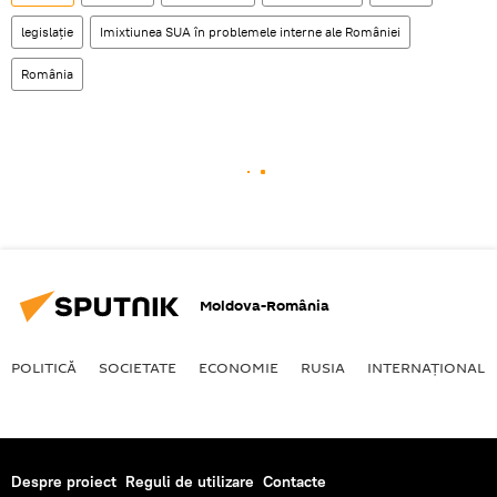
legislație
Imixtiunea SUA în problemele interne ale României
România
Moldova-România
POLITICĂ
SOCIETATE
ECONOMIE
RUSIA
INTERNAŢIONAL
Despre proiect
Reguli de utilizare
Contacte