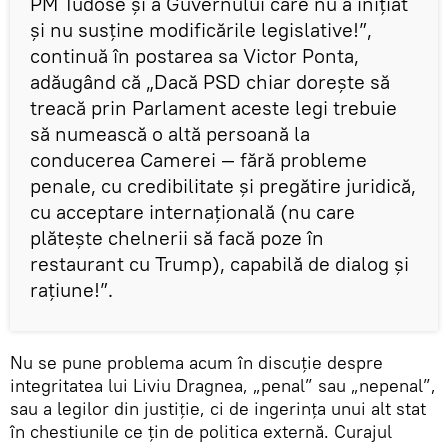
PM Tudose și a Guvernului care nu a inițiat
și nu susține modificările legislative!”,
continuă în postarea sa Victor Ponta,
adăugând că „Dacă PSD chiar dorește să
treacă prin Parlament aceste legi trebuie
să numească o altă persoană la
conducerea Camerei — fără probleme
penale, cu credibilitate și pregătire juridică,
cu acceptare internațională (nu care
plătește chelnerii să facă poze în
restaurant cu Trump), capabilă de dialog și
rațiune!”.
Nu se pune problema acum în discuție despre
integritatea lui Liviu Dragnea, „penal” sau „nepenal”,
sau a legilor din justiție, ci de ingerința unui alt stat
în chestiunile ce țin de politica externă. Curajul