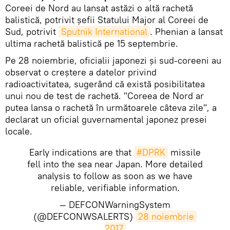
Coreei de Nord au lansat astăzi o altă rachetă
balistică, potrivit șefii Statului Major al Coreei de
Sud, potrivit
Sputnik International
. Phenian a lansat
ultima rachetă balistică pe 15 septembrie.
Pe 28 noiembrie, oficialii japonezi și sud-coreeni au
observat o creștere a datelor privind
radioactivitatea, sugerând că există posibilitatea
unui nou de test de rachetă. "Coreea de Nord ar
putea lansa o rachetă în următoarele câteva zile", a
declarat un oficial guvernamental japonez presei
locale.
Early indications are that
#DPRK
missile
fell into the sea near Japan. More detailed
analysis to follow as soon as we have
reliable, verifiable information.
— DEFCONWarningSystem
(@DEFCONWSALERTS)
28 noiembrie 
2017