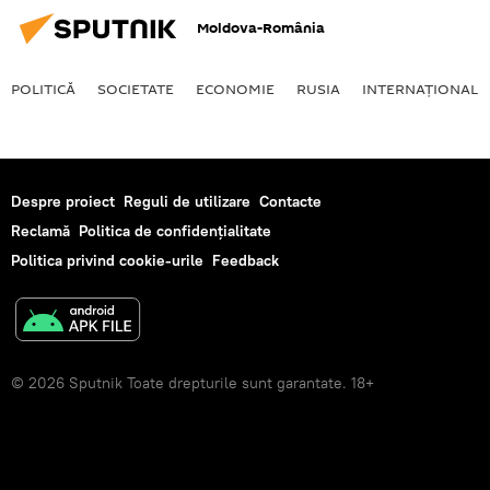
Moldova-România
POLITICĂ
SOCIETATE
ECONOMIE
RUSIA
INTERNAŢIONAL
Despre proiect
Reguli de utilizare
Contacte
Reclamă
Politica de confidențialitate
Politica privind cookie-urile
Feedback
© 2026 Sputnik Toate drepturile sunt garantate. 18+