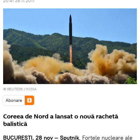
20:41 28.11.2017
©
REUTERS
/ KCNA
Abonare
Coreea de Nord a lansat o nouă rachetă
balistică
BUCUREȘTI, 28 nov — Sputnik
. Forțele nucleare ale