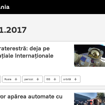
nia
11.2017
raterestră: deja pe
țiale Internaționale
Rusia
pericol
ISS
orbită
vor apărea automate cu