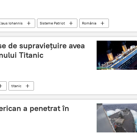
Klaus Iohannis
Sisteme Patriot
România
se de supraviețuire avea
mului Titanic
titanic
rican a penetrat în