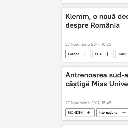
Coreea de Nord
Igor Morgul
eventualitate
prevenire
Klemm, o nouă decl
despre România
27 Noiembrie 2017, 16:23
Politică
SUA
Hans 
Imixtiunea SUA în problemele interne 
Antrenoarea sud-a
câștigă Miss Univ
27 Noiembrie 2017, 15:45
MONDEN
Internaţional