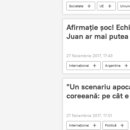
Societate
UE
Uniun
Afirmație șoc! Ech
Juan ar mai putea f
27 Noiembrie 2017, 17:43
Internaţional
Argentina
”Un scenariu apoca
coreeană: pe cât e
27 Noiembrie 2017, 17:01
Internaţional
Politică