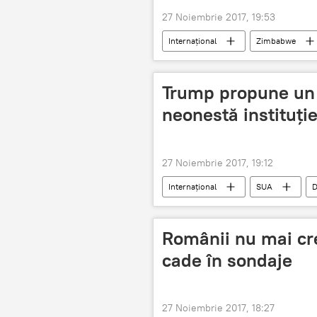
27 Noiembrie 2017, 19:53
Internaţional
Zimbabwe
dezmințire
Trump propune un 
neonestă instituți
27 Noiembrie 2017, 19:12
Internaţional
SUA
D
Fox News
Românii nu mai cr
cade în sondaje
27 Noiembrie 2017, 18:27