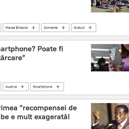
Marea Britanie
Alimente
Gratuit
artphone? Poate fi
țărcare”
Austria
Smartphone
ărimea ”recompensei de
be e mult exagerată!