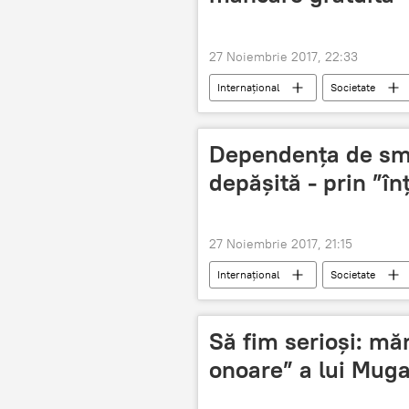
27 Noiembrie 2017, 22:33
Internaţional
Societate
Mâncare
săraci
Dependența de sm
depășită - prin ”în
27 Noiembrie 2017, 21:15
Internaţional
Societate
Să fim serioși: m
onoare” a lui Muga