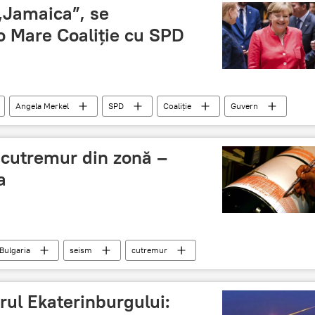
„Jamaica”, se
o Mare Coaliție cu SPD
Angela Merkel
SPD
Coaliție
Guvern
 cutremur din zonă –
a
Bulgaria
seism
cutremur
rul Ekaterinburgului: