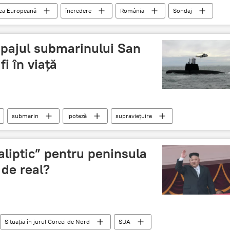
ea Europeană
încredere
România
Sondaj
ipajul submarinului San
i în viață
submarin
ipoteză
supraviețuire
liptic” pentru peninsula
 de real?
Situația în jurul Coreei de Nord
SUA