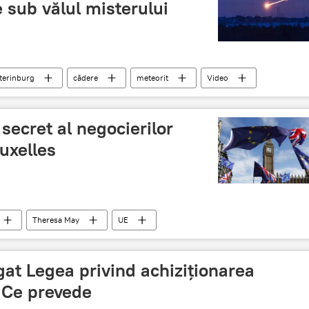
sub vălul misterului
terinburg
cădere
meteorit
Video
 secret al negocierilor
ruxelles
Theresa May
UE
Brexit
at Legea privind achiziționarea
. Ce prevede