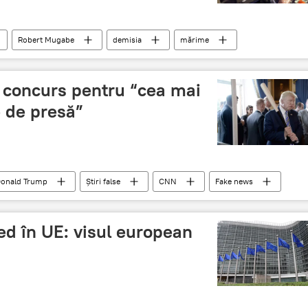
Robert Mugabe
demisia
mărime
concurs pentru “cea mai
e de presă”
onald Trump
Știri false
CNN
Fake news
ed în UE: visul european