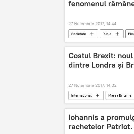
fenomenul rămâne 
27 Noiembrie 2017, 14:44
Societate
Rusia
Eka
Costul Brexit: noul
dintre Londra și B
27 Noiembrie 2017, 14:02
Internaţional
Marea Britanie
Brexit. Marea Britanie a ieșit din UE
Iohannis a promulg
rachetelor Patriot