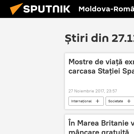
Moldova-Româ
Știri din 27.
Mostre de viață ex
carcasa Stației Spa
27 Noiembrie 2017, 23:57
Internaţional
Societate
bacterii
În Marea Britanie 
mâncare gratuită