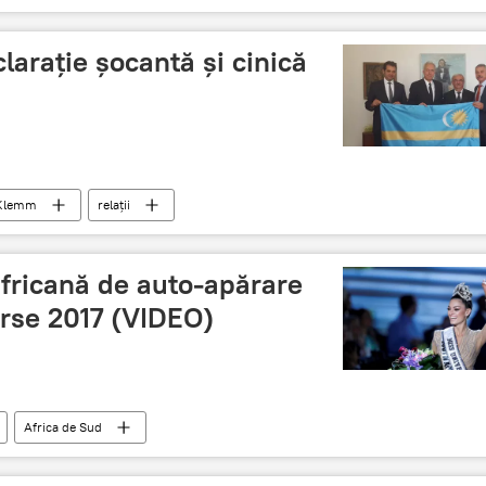
ov
MAE al Rusiei
conflict
proporții
Rusia
arație șocantă și cinică
Klemm
relații
ale României
România
Declarație
fricană de auto-apărare
erse 2017 (VIDEO)
Africa de Sud