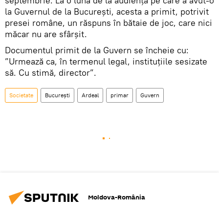
septembrie. La o lună de la audiența pe care a avut-o
la Guvernul de la București, acesta a primit, potrivit
presei române, un răspuns în bătaie de joc, care nici
măcar nu are sfârșit.
Documentul primit de la Guvern se încheie cu:
”Urmează ca, în termenul legal, instituțiile sesizate
să. Cu stimă, director”.
Societate
București
Ardeal
primar
Guvern
Moldova-România