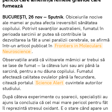
pericol care amenință femeile gravide care
fumează
BUCUREȘTI, 26 nov — Sputnik
. Obiceiurile nocive
ale mamei ar putea afecta ireversibil sănătatea
copilului. Potrivit savanților australieni, fumatul în
perioada sarcinii ar putea să contribuie la
dezvoltarea la făt a unei paralizii cerebrale, se afirmă
într-un articol publicat în
Frontiers in Moleculars 
Neuroscience
.
Observațiile arată că viitoarele mămici ar trebui să
se lase de fumat — la câteva luni sau ani până la
sarcină, pentru a nu dăuna copilului. Fumatul
afectează calitatea ovulelor până la fecundare,
citează portalul
Science Alert
cuvintele autorilor
studiului.
După câteva experimente cu șoarecii, specialiștii au
ajuns la concluzia că cel mai mare pericol pentru făt
îl reprezintă stresul oxidant. E o stare când apare un