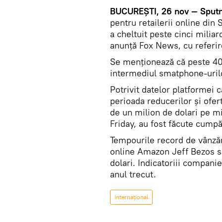
BUCUREȘTI, 26 nov — Sputn
pentru retailerii online din
a cheltuit peste cinci milia
anunță Fox News, cu referir
Se menționează că peste 40 
intermediul smatphone-uril
Potrivit datelor platformei 
perioada reducerilor și ofer
de un milion de dolari pe min
Friday, au fost făcute cumpă
Tempourile record de vânzări
online Amazon Jeff Bezos s
dolari. Indicatoriii compani
anul trecut.
Internaţional