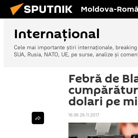
Moldova-Româ
Internaţional
Cele mai importante știri internaționale, breaking
SUA, Rusia, NATO, UE, pe surse, analize și coment
Febră de Bl
cumpărături
dolari pe m
16:36 26.11.2017