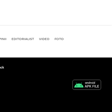
INII
EDITORIALIST
VIDEO
FOTO
ack