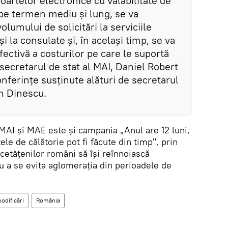
artelor electronice cu valabilitate de
 pe termen mediu şi lung, se va
olumului de solicitări la serviciile
i la consulate şi, în acelaşi timp, se va
fectivă a costurilor pe care le suportă
 secretarul de stat al MAI, Daniel Robert
onferințe susținute alături de secretarul
n Dinescu.
 MAI și MAE este şi campania „Anul are 12 luni,
e de călătorie pot fi făcute din timp", prin
cetăţenilor români să îşi reînnoiască
u a se evita aglomeraţia din perioadele de
odificări
România