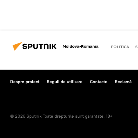
Moldova-România
POLITICĂ
S
Despre proiect
Reguli de utilizare
Contacte
Reclamă
© 2026 Sputnik Toate drepturile sunt garantate. 18+