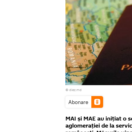
© diez.md
Abonare
MAI și MAE au iniţiat o 
aglomerației de la servic