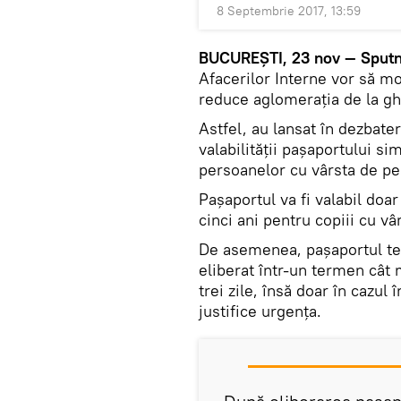
8 Septembrie 2017, 13:59
BUCUREŞTI, 23 nov — Sputn
Afacerilor Interne vor să mo
reduce aglomeraţia de la gh
Astfel, au lansat în dezbate
valabilității pașaportului sim
persoanelor cu vârsta de pe
Pașaportul va fi valabil doar
cinci ani pentru copiii cu vâr
De asemenea, paşaportul tem
eliberat într-un termen cât
trei zile, însă doar în cazul
justifice urgenţa.