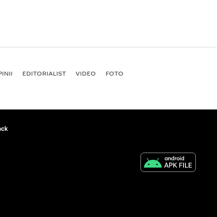
INII
EDITORIALIST
VIDEO
FOTO
ack