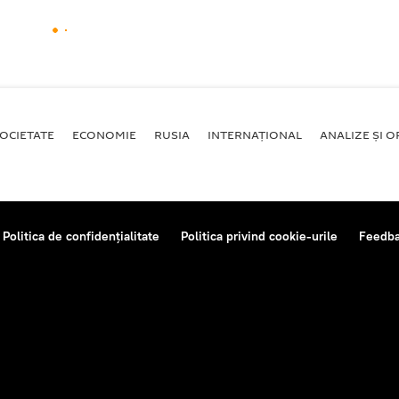
OCIETATE
ECONOMIE
RUSIA
INTERNAŢIONAL
ANALIZE ȘI OP
Politica de confidențialitate
Politica privind cookie-urile
Feedb