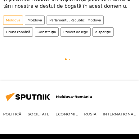
țării noastre e destul de bogată în acest domeniu.
Moldova
Moldova
Parlamentul Republicii Modova
Limba română
Constituția
Proiect de lege
dispariție
Moldova-România
POLITICĂ
SOCIETATE
ECONOMIE
RUSIA
INTERNAŢIONAL