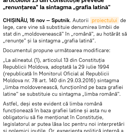
articolului 13 din Constituție prevede
„renunțarea" la sintagma „grafia latină”
CHIȘINĂU, 16 nov — Sputnik
. Autorii
proiectului
de
lege, care vine să substituie denumirea limbii de
stat din „moldovenească" în „română", au hotărât să
„renunțe" și la sintagma „grafia latină”.
Documentul propune următoarea modificare:
„La alineatul (1), articolul 13 din Constituția
Republicii Moldova, adoptată la 29 iulie 1994
(republicată în Monitorul Oficial al Republicii
Moldova nr. 78 art. 140 din 29.03.2016) sintagma
„limba moldovenească, funcționînd pe baza grafiei
latine" se substituie cu sintagma „limba română".
Astfel, deși este evident că limba română
funcționează în baza grafiei latine și asta nu e
obligatoriu să fie menționat în Constituție,
legislatorul ar putea lăsa loc pentru noi interpretări
și polemici inutile. Or, experiența politică internă a