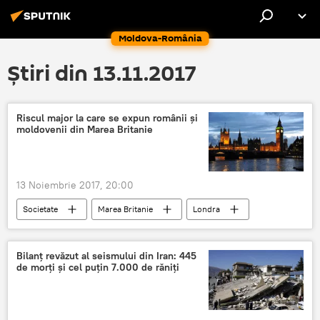
Moldova-România
Știri din 13.11.2017
Riscul major la care se expun românii și
moldovenii din Marea Britanie
13 Noiembrie 2017, 20:00
Societate
Marea Britanie
Londra
Români
Muncitori
Moldoveni
Obezitate
Migrație
Brexit
Bilanț revăzut al seismului din Iran: 445
de morți și cel puțin 7.000 de răniți