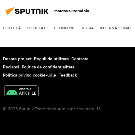
Moldova-România
POLITICĂ
SOCIETATE
ECONOMIE
RUSIA
INTERNAŢIONAL
Despre proiect
Reguli de utilizare
Contacte
Reclamă
Politica de confidențialitate
Politica privind cookie-urile
Feedback
© 2026 Sputnik Toate drepturile sunt garantate. 18+