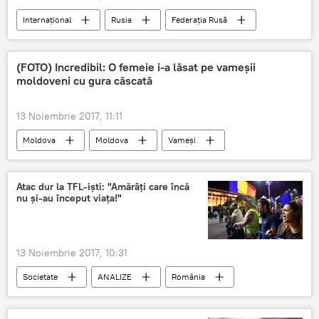
Internaţional
Rusia
Federaţia Rusă
Vladimir Putin
WADA
Olimpiada 2018
Jocurile Olimpice 2018
(FOTO) Incredibil: O femeie i-a lăsat pe vameșii
moldoveni cu gura căscată
13 Noiembrie 2017, 11:11
Moldova
Moldova
Vameși
Atac dur la TFL-iști: "Amărâți care încă
nu și-au început viața!"
13 Noiembrie 2017, 10:31
Societate
ANALIZE
România