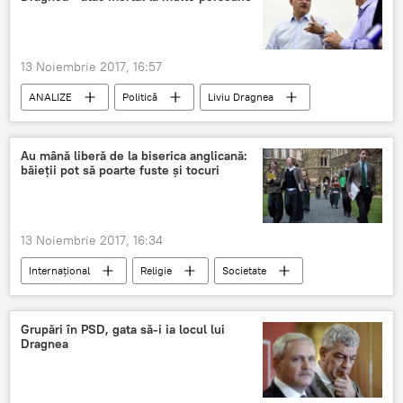
13 Noiembrie 2017, 16:57
ANALIZE
Politică
Liviu Dragnea
DNA
PSD
Dosar penal
Au mână liberă de la biserica anglicană:
băieții pot să poarte fuste și tocuri
13 Noiembrie 2017, 16:34
Internaţional
Religie
Societate
Marea Britanie
Școala
Gay
Homosexuali
LGBT
Grupări în PSD, gata să-i ia locul lui
Dragnea
Corectitudine politică
elevi
Biserica Anglicană
transgender