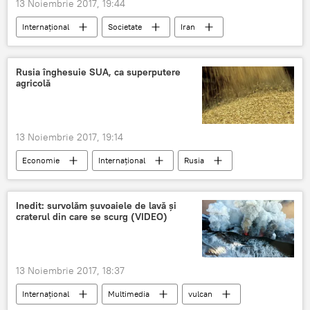
13 Noiembrie 2017, 19:44
Internaţional
Societate
Iran
seism
bilanț
Rusia înghesuie SUA, ca superputere
agricolă
13 Noiembrie 2017, 19:14
Economie
Internaţional
Rusia
SUA
cereale
export
piețe
concurență
Inedit: survolăm șuvoaiele de lavă și
craterul din care se scurg (VIDEO)
13 Noiembrie 2017, 18:37
Internaţional
Multimedia
vulcan