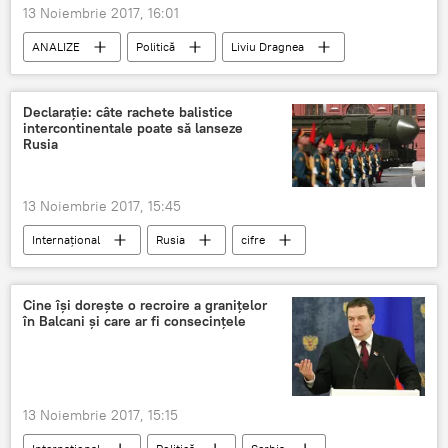
13 Noiembrie 2017, 16:01
ANALIZE
Politică
Liviu Dragnea
PSD
România
Declarație: câte rachete balistice
intercontinentale poate să lanseze
Rusia
13 Noiembrie 2017, 15:45
Internaţional
Rusia
cifre
Tehnologii militare
Cine își dorește o recroire a granițelor
în Balcani și care ar fi consecințele
13 Noiembrie 2017, 15:15