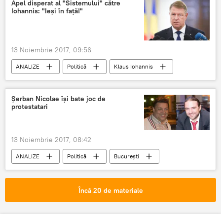
Apel disperat al "Sistemului" către
Iohannis: "Ieși în față!"
13 Noiembrie 2017, 09:56
ANALIZE
Politică
Klaus Iohannis
DNA
PSD
ALDE
Sistem
apel disperat
România
Șerban Nicolae își bate joc de
protestatari
13 Noiembrie 2017, 08:42
ANALIZE
Politică
București
Șerban Nicolae
protestatari
Bătaie de joc
Piața Victoriei
Încă 20 de materiale
România