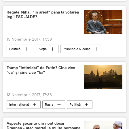
Video
Rusia
Erupție vulcanică
Regele Mihai, “în arest” până la votarea
legii PSD-ALDE?
13 Noiembrie 2017, 17:59
Politică
Elveția
Principele Nicolae
PSD
ALDE
Familia Regala
Casa Regală
Monarhia
Regele
Trump "intimidat" de Putin? Cine zice
"da" și cine zice "ba"
murit
Casa Regală a României
România
13 Noiembrie 2017, 17:36
Internaţional
Rusia
Politică
SUA
Vladimir Putin
Donald Trump
intimidare
presupunere
dezavuare
Aspecte șocante din noul dosar
Dragnea - atac mortal la multe persoane