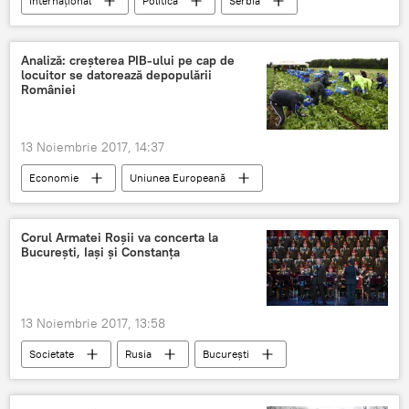
Internaţional
Politică
Serbia
Albania
Kosovo
UE
NATO
replică
Analiză: creșterea PIB-ului pe cap de
locuitor se datorează depopulării
României
13 Noiembrie 2017, 14:37
Economie
Uniunea Europeană
Institutul Național de Statistică
PIB
Depopulare
migrație
România
Corul Armatei Roșii va concerta la
București, Iași și Constanța
13 Noiembrie 2017, 13:58
Societate
Rusia
București
Iași
Constanța
Concert
Turneu