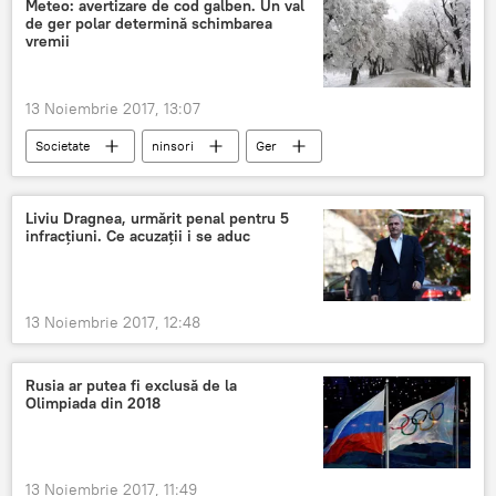
Meteo: avertizare de cod galben. Un val
de ger polar determină schimbarea
vremii
13 Noiembrie 2017, 13:07
Societate
ninsori
Ger
cod galben
Prognoza meteo în România
Meteo
Liviu Dragnea, urmărit penal pentru 5
infracţiuni. Ce acuzaţii i se aduc
13 Noiembrie 2017, 12:48
Rusia ar putea fi exclusă de la
Olimpiada din 2018
13 Noiembrie 2017, 11:49