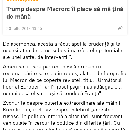
Trump despre Macron: îi place să mă țină
de mână
20 Iulie 2017, 19:45
De asemenea, acesta a făcut apel la prudență și la
necesitatea de „a nu subestima efectele potențiale
ale unei astfel de intervenţii".
Americanii, care par recunoscători pentru
recomandările sale, au introdus, alături de fotografia
lui Macron de pe coperta revistei, titlul „Următorul
lider al Europei", iar în josul paginii au adăugat: „…
numai dacă el va reuşi să conducă Franța".
Zvonurile despre puterile extraordinare ale mâinii
Kremlinului, inclusiv despre celebrul „amestec
rusesc" în politica internă a altor țări, sunt frecvent
vehiculate în cercurile politice din diferite țări. Cu
toate acestea, nu a fost adusă nicio dovadă concretă