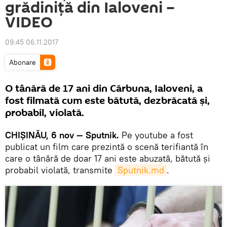
grădiniță din Ialoveni –
VIDEO
09:45 06.11.2017
Abonare
O tânără de 17 ani din Cărbuna, Ialoveni, a
fost filmată cum este bătută, dezbrăcată și,
probabil, violată.
CHIȘINĂU, 6 nov — Sputnik.
Pe youtube a fost
publicat un film care prezintă o scenă terifiantă în
care o tânără de doar 17 ani este abuzată, bătută și
probabil violată, transmite
Sputnik.md
.