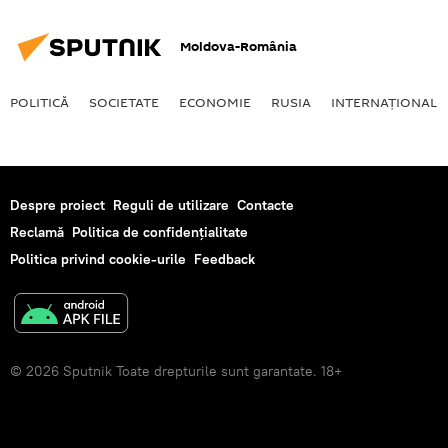
Moldova-România
POLITICĂ
SOCIETATE
ECONOMIE
RUSIA
INTERNAŢIONAL
Despre proiect
Reguli de utilizare
Contacte
Reclamă
Politica de confidențialitate
Politica privind cookie-urile
Feedback
© 2026 Sputnik Toate drepturile sunt garantate. 18+