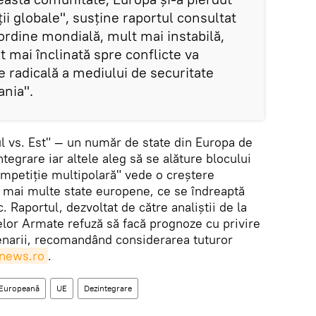
ţii globale", susţine raportul consultat
ordine mondială, mult mai instabilă,
t mai înclinată spre conflicte va
 radicală a mediului de securitate
ania".
ul vs. Est" — un număr de state din Europa de
tegrare iar altele aleg să se alăture blocului
ompetiţie multipolară" vede o creştere
 mai multe state europene, ce se îndreaptă
 Raportul, dezvoltat de către analiştii de la
ţelor Armate refuză să facă prognoze cu privire
cenarii, recomandând considerarea tuturor
news.ro
.
 Europeană
UE
Dezintegrare