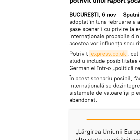
potrivit unui raport șo
BUCUREȘTI, 6 nov — Sputni
adoptat în luna februarie a 
şase scenarii cu privire la ev
internaţionale probabile di
acestea vor influenţa secur
Potrivit
express.co.uk
, cel
studiu include posibilitatea
Germaniei într-o „politică re
În acest scenariu posibil, f
internaţională se dezintegre
sistemele de valoare îşi pie
abandonat.
„Lărgirea Uniunii Euro
alte state au părăsit a