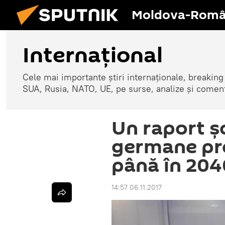
Moldova-Româ
Internaţional
Cele mai importante știri internaționale, breaking
SUA, Rusia, NATO, UE, pe surse, analize și coment
Un raport ș
germane pre
până în 204
14:57 06.11.2017