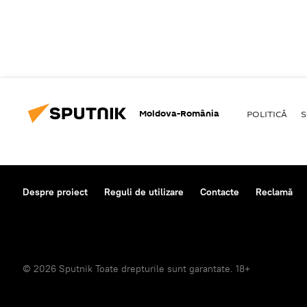
Moldova-România
POLITICĂ
S
Despre proiect
Reguli de utilizare
Contacte
Reclamă
© 2026 Sputnik Toate drepturile sunt garantate. 18+