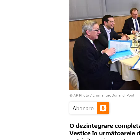
© AP Photo / Emmanuel Dunand, Pool
Abonare
O dezintegrare completă 
Vestice în următoarele d