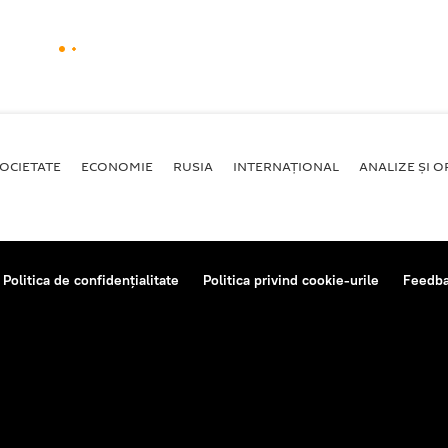
OCIETATE
ECONOMIE
RUSIA
INTERNAŢIONAL
ANALIZE ȘI OP
Politica de confidențialitate
Politica privind cookie-urile
Feedb