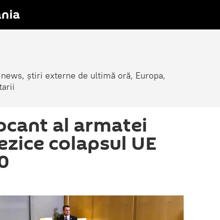
nia
 news, știri externe de ultimă oră, Europa,
arii
ocant al armatei
zice colapsul UE
0