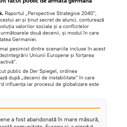
cant făcut public de armata germană
k.
Raportul „Perspective Strategice 2040",
acestui an şi ţinut secret de atunci, conturează
oluţia valorilor sociale şi a conflictelor
n următoarele două decenii, şi modul în care
itatea Germaniei.
 mai pesimist dintre scenariile incluse în acest
 dezintegrării Uniunii Europene şi forţarea
activă".
ăcut public de Der Spiegel, ordinea
ază după „decenii de instabilitate" în care
rd influenţa iar procesul de globalizare este
pene a fost abandonată în mare măsură,
ceastă comunitate, Europa şi-a pierdut