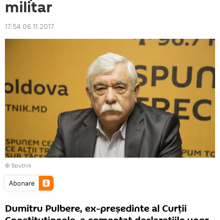
militar
17:54 06.11.2017
© Sputnik
Abonare
Dumitru Pulbere, ex-președinte al Curții