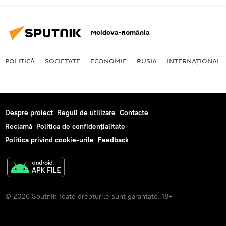
Moldova-România
POLITICĂ
SOCIETATE
ECONOMIE
RUSIA
INTERNAŢIONAL
Despre proiect
Reguli de utilizare
Contacte
Reclamă
Politica de confidențialitate
Politica privind cookie-urile
Feedback
© 2026 Sputnik Toate drepturile sunt garantate. 18+