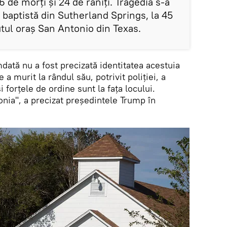
6 de morți și 24 de răniți. Tragedia s-a
ă baptistă din Sutherland Springs, la 45
ul oraș San Antonio din Texas.
dată nu a fost precizată identitatea acestuia
 a murit la rândul său, potrivit poliției, a
i forțele de ordine sunt la fața locului.
onia", a precizat președintele Trump în