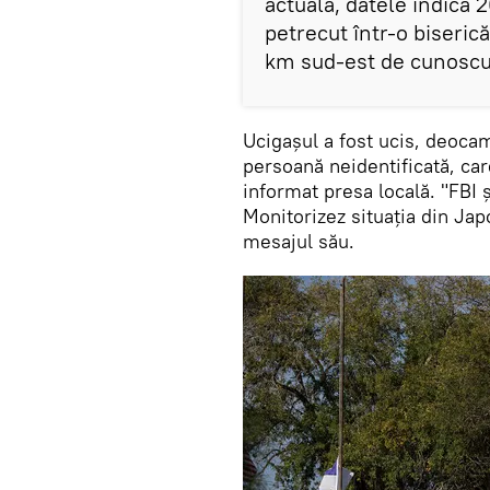
actuală, datele indică 2
petrecut într-o biseric
km sud-est de cunoscut
Ucigașul a fost ucis, deocam
persoană neidentificată, care
informat presa locală. "FBI ș
Monitorizez situația din Jap
mesajul său.