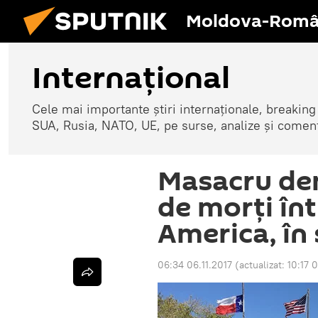
Moldova-Româ
Internaţional
Cele mai importante știri internaționale, breaking
SUA, Rusia, NATO, UE, pe surse, analize și coment
Masacru dem
de morți înt
America, în 
06:34 06.11.2017
(actualizat:
10:17 0