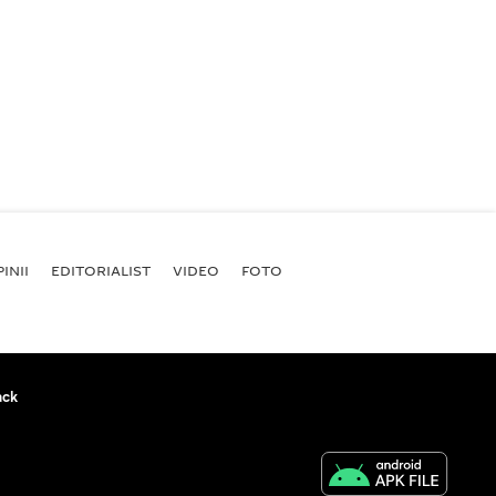
INII
EDITORIALIST
VIDEO
FOTO
ack