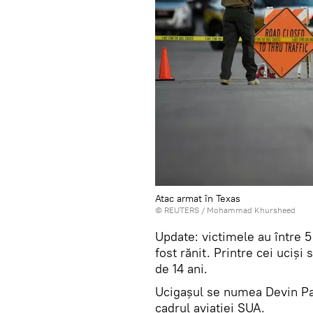
Atac armat în Texas
©
REUTERS
/ Mohammad Khursheed
Update: victimele au între 5 
fost rănit. Printre cei uciși 
de 14 ani.
Ucigașul se numea Devin Patr
cadrul aviației SUA.