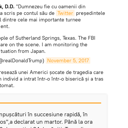
, D.D.
"Dumnezeu fie cu oamenii din
 a scris pe contul său de
Twitter
președintele
ul dintre cele mai importante turnee
ient.
le of Sutherland Springs, Texas. The FBI
are on the scene. I am monitoring the
ituation from Japan.
(@realDonaldTrump)
November 5, 2017
dresează unei Americi șocate de tragedia care
 individ a intrat într-o într-o biserică și a tras
utomat.
mpușcături în succesiune rapidă, în
ios",a declarat un martor. Până la ora