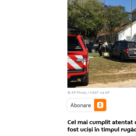
© AP Photo / KSAT via AP
Abonare
Cel mai cumplit atentat 
fost uciși în timpul rugăc