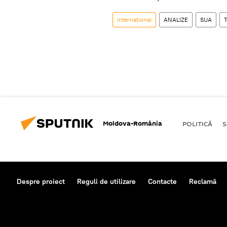
Internaţional
ANALIZE
SUA
T
Moldova-România
POLITICĂ
S
Despre proiect
Reguli de utilizare
Contacte
Reclamă