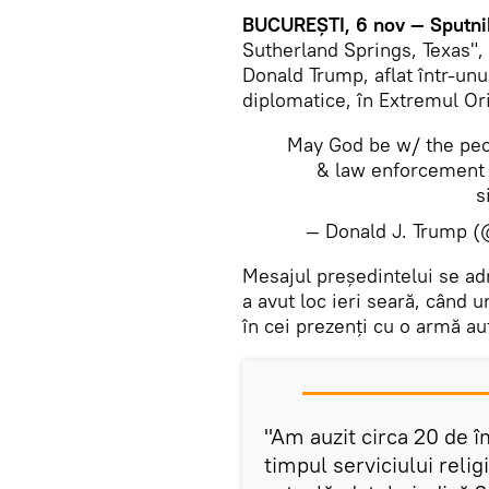
BUCUREȘTI, 6 nov — Sputnik
Sutherland Springs, Texas",
Donald Trump, aflat într-un
diplomatice, în Extremul Or
May God be w/ the peop
& law enforcement 
s
— Donald J. Trump 
​Mesajul președintelui se a
a avut loc ieri seară, când un
în cei prezenți cu o armă a
"Am auzit circa 20 de î
timpul serviciului relig