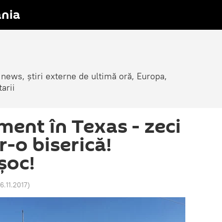
nia
 news, știri externe de ultimă oră, Europa,
arii
ent în Texas - zeci
r-o biserică!
șoc!
6.11.2017
)