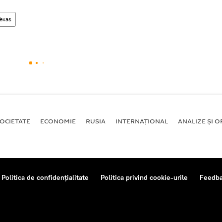
exas
OCIETATE
ECONOMIE
RUSIA
INTERNAŢIONAL
ANALIZE ȘI OP
Politica de confidențialitate
Politica privind cookie-urile
Feedb