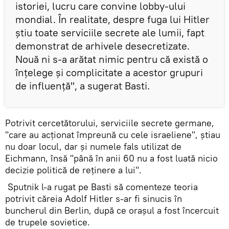
istoriei, lucru care convine lobby-ului
mondial. În realitate, despre fuga lui Hitler
știu toate serviciile secrete ale lumii, fapt
demonstrat de arhivele desecretizate.
Nouă ni s-a arătat nimic pentru că există o
înțelege și complicitate a acestor grupuri
de influență", a sugerat Basti.
Potrivit cercetătorului, serviciile secrete germane,
"care au acționat împreună cu cele israeliene", știau
nu doar locul, dar și numele fals utilizat de
Eichmann, însă "până în anii 60 nu a fost luată nicio
decizie politică de reținere a lui".
Sputnik l-a rugat pe Basti să comenteze teoria
potrivit căreia Adolf Hitler s-ar fi sinucis în
buncherul din Berlin, după ce orașul a fost încercuit
de trupele sovietice.