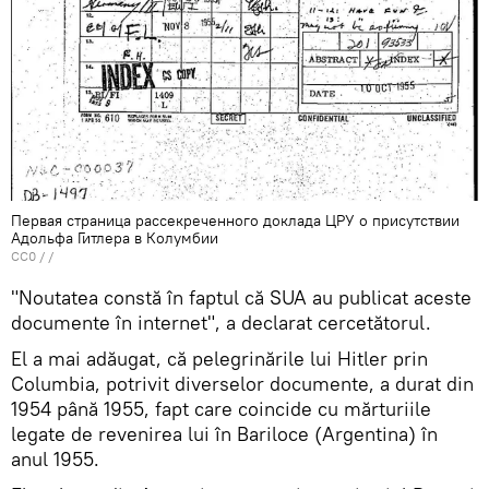
Первая страница рассекреченного доклада ЦРУ о присутствии
Адольфа Гитлера в Колумбии
CC0
/ /
"Noutatea constă în faptul că SUA au publicat aceste
documente în internet", a declarat cercetătorul.
El a mai adăugat, că pelegrinările lui Hitler prin
Columbia, potrivit diverselor documente, a durat din
1954 până 1955, fapt care coincide cu mărturiile
legate de revenirea lui în Bariloce (Argentina) în
anul 1955.