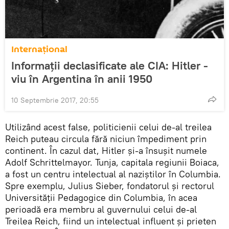
Internaţional
Informații declasificate ale CIA: Hitler -
viu în Argentina în anii 1950
10 Septembrie 2017, 20:55
Utilizând acest false, politicienii celui de-al treilea
Reich puteau circula fără niciun împediment prin
continent. În cazul dat, Hitler și-a însușit numele
Adolf Schrittelmayor. Tunja, capitala regiunii Boiaca,
a fost un centru intelectual al naziștilor în Columbia.
Spre exemplu, Julius Sieber, fondatorul și rectorul
Universității Pedagogice din Columbia, în acea
perioadă era membru al guvernului celui de-al
Treilea Reich, fiind un intelectual influent și prieten