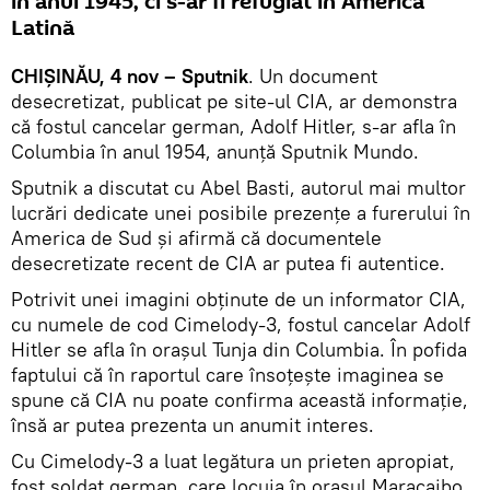
în anul 1945, ci s-ar fi refugiat în America
Latină
CHIȘINĂU, 4 nov – Sputnik
. Un document
desecretizat, publicat pe site-ul CIA, ar demonstra
că fostul cancelar german, Adolf Hitler, s-ar afla în
Columbia în anul 1954, anunță Sputnik Mundo.
Sputnik a discutat cu Abel Basti, autorul mai multor
lucrări dedicate unei posibile prezențe a furerului în
America de Sud și afirmă că documentele
desecretizate recent de CIA ar putea fi autentice.
Potrivit unei imagini obținute de un informator CIA,
cu numele de cod Cimelody-3, fostul cancelar Adolf
Hitler se afla în orașul Tunja din Columbia. În pofida
faptului că în raportul care însoțește imaginea se
spune că CIA nu poate confirma această informație,
însă ar putea prezenta un anumit interes.
Cu Cimelody-3 a luat legătura un prieten apropiat,
fost soldat german, care locuia în orașul Maracaibo