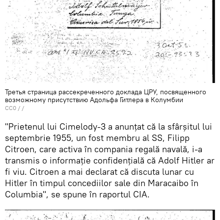
Третья страница рассекреченного доклада ЦРУ, посвященного
возможному присутствию Адольфа Гитлера в Колумбии
CC0
/ /
"Prietenul lui Cimelody-3 a anunțat că la sfârșitul lui
septembrie 1955, un fost membru al SS, Filipp
Citroen, care activa în compania regală navală, i-a
transmis o informație confidențială că Adolf Hitler ar
fi viu. Citroen a mai declarat că discuta lunar cu
Hitler în timpul concediilor sale din Maracaibo în
Columbia", se spune în raportul CIA.