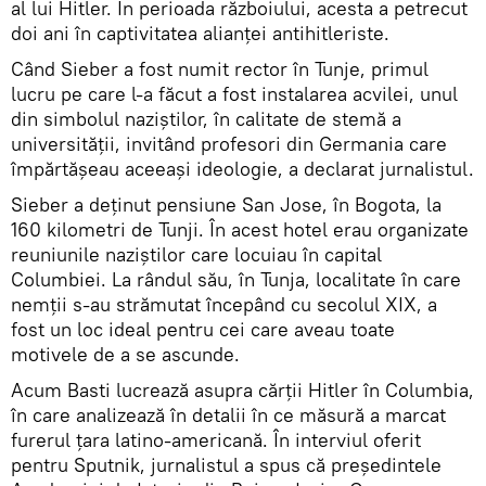
al lui Hitler. În perioada războiului, acesta a petrecut
doi ani în captivitatea alianței antihitleriste.
Când Sieber a fost numit rector în Tunje, primul
lucru pe care l-a făcut a fost instalarea acvilei, unul
din simbolul naziștilor, în calitate de stemă a
universității, invitând profesori din Germania care
împărtășeau aceeași ideologie, a declarat jurnalistul.
Sieber a deținut pensiune San Jose, în Bogota, la
160 kilometri de Tunji. În acest hotel erau organizate
reuniunile naziștilor care locuiau în capital
Columbiei. La rândul său, în Tunja, localitate în care
nemții s-au strămutat începând cu secolul XIX, a
fost un loc ideal pentru cei care aveau toate
motivele de a se ascunde.
Acum Basti lucrează asupra cărții Hitler în Columbia,
în care analizează în detalii în ce măsură a marcat
furerul țara latino-americană. În interviul oferit
pentru Sputnik, jurnalistul a spus că președintele