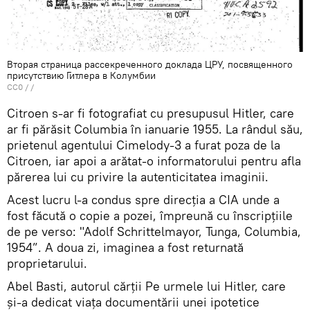
Вторая страница рассекреченного доклада ЦРУ, посвященного
присутствию Гитлера в Колумбии
CC0
/ /
Citroen s-ar fi fotografiat cu presupusul Hitler, care
ar fi părăsit Columbia în ianuarie 1955. La rândul său,
prietenul agentului Cimelody-3 a furat poza de la
Citroen, iar apoi a arătat-o informatorului pentru afla
părerea lui cu privire la autenticitatea imaginii.
Acest lucru l-a condus spre direcția a CIA unde a
fost făcută o copie a pozei, împreună cu înscripțiile
de pe verso: "Adolf Schrittelmayor, Tunga, Columbia,
1954”. A doua zi, imaginea a fost returnată
proprietarului.
Abel Basti, autorul cărții Pe urmele lui Hitler, care
și-a dedicat viața documentării unei ipotetice