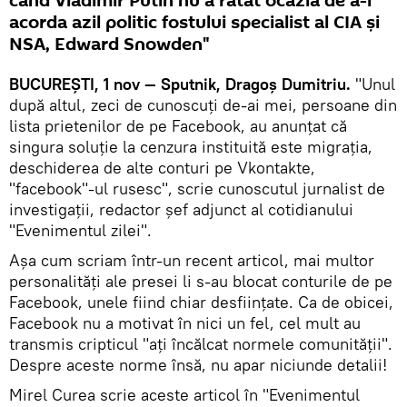
când Vladimir Putin nu a ratat ocazia de a-i
acorda azil politic fostului specialist al CIA și
NSA, Edward Snowden"
BUCUREȘTI, 1 nov — Sputnik, Dragoș Dumitriu.
"Unul
după altul, zeci de cunoscuți de-ai mei, persoane din
lista prietenilor de pe Facebook, au anunțat că
singura soluție la cenzura instituită este migrația,
deschiderea de alte conturi pe Vkontakte,
"facebook"-ul rusesc", scrie cunoscutul jurnalist de
investigații, redactor șef adjunct al cotidianului
"Evenimentul zilei".
Așa cum scriam într-un recent articol, mai multor
personalități ale presei li s-au blocat conturile de pe
Facebook, unele fiind chiar desființate. Ca de obicei,
Facebook nu a motivat în nici un fel, cel mult au
transmis cripticul "ați încălcat normele comunității".
Despre aceste norme însă, nu apar niciunde detalii!
Mirel Curea scrie aceste articol în "Evenimentul