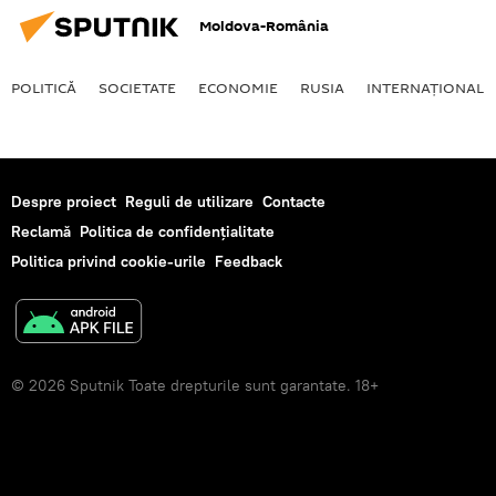
Moldova-România
POLITICĂ
SOCIETATE
ECONOMIE
RUSIA
INTERNAŢIONAL
Despre proiect
Reguli de utilizare
Contacte
Reclamă
Politica de confidențialitate
Politica privind cookie-urile
Feedback
© 2026 Sputnik Toate drepturile sunt garantate. 18+