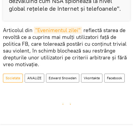
dezvăluind cum NSA spionează la nivel
global rețelele de Internet și telefoanele".
Articolul din
"Evenimentul zilei"
reflectă starea de
revoltă ce a cuprins mai mulți utilizatori față de
politica FB, care tolerează postări cu conținut trivial
sau violent, în schimb blochează sau restrânge
drepturile unor utilizatori pe criterii arbitrare și fără
vreo motivație.
Societate
ANALIZE
Edward Snowden
Vkontakte
Facebook