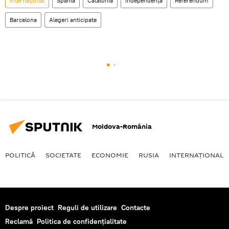
Internaţional
Spania
Catalonia
independență
Referendum
Barcelona
Alegeri anticipate
Moldova-România
POLITICĂ
SOCIETATE
ECONOMIE
RUSIA
INTERNAŢIONAL
Despre proiect
Reguli de utilizare
Contacte
Reclamă
Politica de confidențialitate