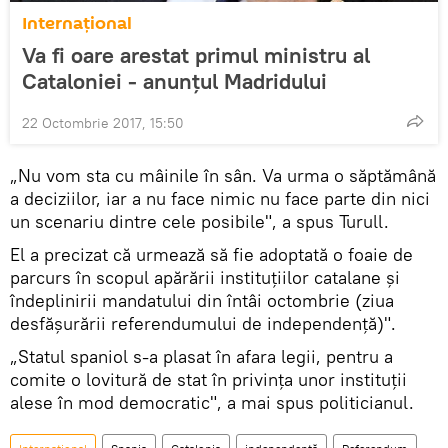
Internaţional
Va fi oare arestat primul ministru al
Cataloniei - anunțul Madridului
22 Octombrie 2017, 15:50
„Nu vom sta cu mâinile în sân. Va urma o săptămână
a deciziilor, iar a nu face nimic nu face parte din nici
un scenariu dintre cele posibile", a spus Turull.
El a precizat că urmează să fie adoptată o foaie de
parcurs în scopul apărării instituțiilor catalane și
îndeplinirii mandatului din întâi octombrie (ziua
desfășurării referendumului de independență)".
„Statul spaniol s-a plasat în afara legii, pentru a
comite o lovitură de stat în privința unor instituții
alese în mod democratic", a mai spus politicianul.