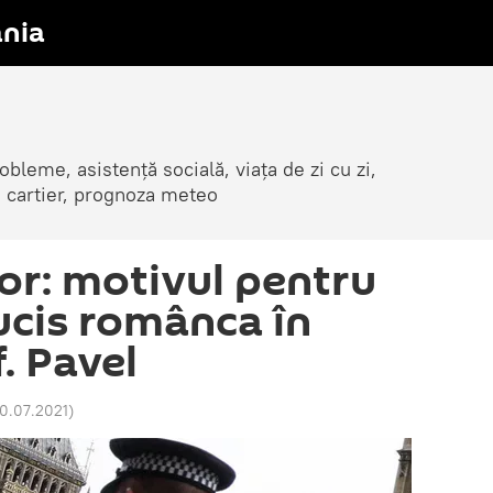
nia
obleme, asistență socială, viața de zi cu zi,
in cartier, prognoza meteo
r: motivul pentru
nucis românca în
. Pavel
20.07.2021
)