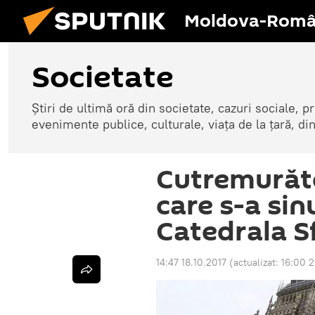
Moldova-Româ
Societate
Știri de ultimă oră din societate, cazuri sociale, pr
evenimente publice, culturale, viața de la țară, d
Cutremurăto
care s-a si
Catedrala Sf
14:47 18.10.2017
(actualizat:
16:00 