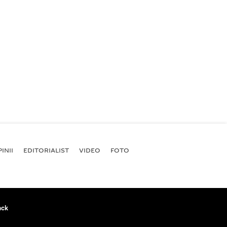
INII
EDITORIALIST
VIDEO
FOTO
ack