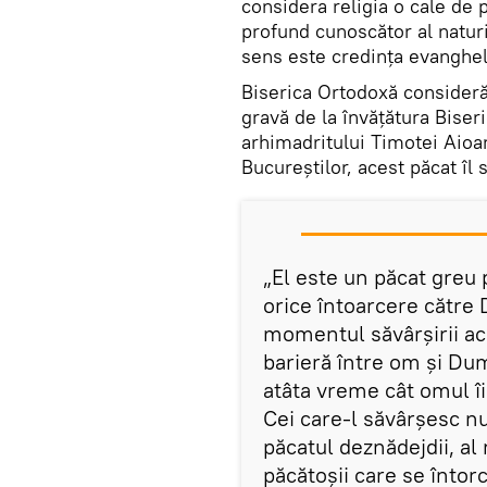
considera religia o cale de p
profund cunoscător al natur
sens este credinţa evanghel
Biserica Ortodoxă consideră
gravă de la învăţătura Biseri
arhimadritului Timotei Aioan
Bucureştilor, acest păcat î
„El este un păcat greu 
orice întoarcere către
momentul săvârşirii ac
barieră între om şi Du
atâta vreme cât omul î
Cei care-l săvârşesc n
păcatul deznădejdii, al 
păcătoşii care se întor