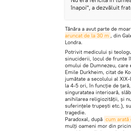
înapoi", a dezvăluit frat
Tânăra a avut parte de moar
aruncat de la 30 m
, din Ga
Londra.
Potrivit medicului şi teolog
sinuciderii, locul de frunte 
omului de Dumnezeu, care est
Emile Durkheim, citat de Kon
jumătate a secolului al XlX-
la 4-5 ori, în funcţie de ţară
singuratatea interioară, slăb
anihilarea religiozităţii, şi 
suferinţele trupeşti etc.), 
tragedie.
Paradoxal, după
cum arată 
mulţi oameni mor din prici