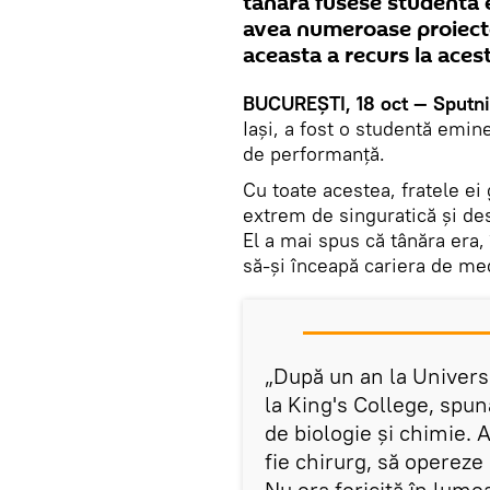
tânăra fusese studentă 
avea numeroase proiecte.
aceasta a recurs la aces
BUCUREŞTI, 18 oct — Sputn
Iaşi, a fost o studentă emin
de performanţă.
Cu toate acestea, fratele ei
extrem de singuratică și de
El a mai spus că tânăra era,
să-şi înceapă cariera de me
„După un an la Univers
la King's College, spun
de biologie și chimie. A
fie chirurg, să opereze 
Nu era fericită în lume