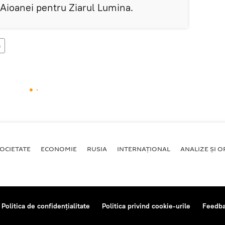
 Aioanei pentru Ziarul Lumina.
a
OCIETATE
ECONOMIE
RUSIA
INTERNAŢIONAL
ANALIZE ȘI OP
Politica de confidențialitate
Politica privind cookie-urile
Feedb