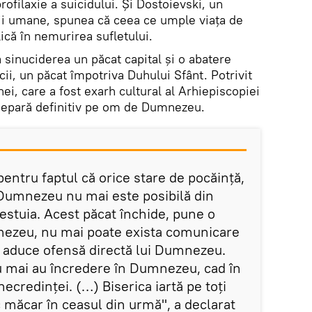
rofilaxie a suicidului. Şi Dostoievski, un
ii umane, spunea că ceea ce umple viaţa de
ică în nemurirea sufletului.
 sinuciderea un păcat capital şi o abatere
cii, un păcat împotriva Duhului Sfânt. Potrivit
ei, care a fost exarh cultural al Arhiepiscopiei
l separă definitiv pe om de Dumnezeu.
pentru faptul că orice stare de pocăinţă,
 Dumnezeu nu mai este posibilă din
estuia. Acest păcat închide, pune o
mezeu, nu mai poate exista comunicare
i aduce ofensă directă lui Dumnezeu.
u mai au încredere în Dumnezeu, cad în
necredinţei. (…) Biserica iartă pe toţi
c măcar în ceasul din urmă", a declarat