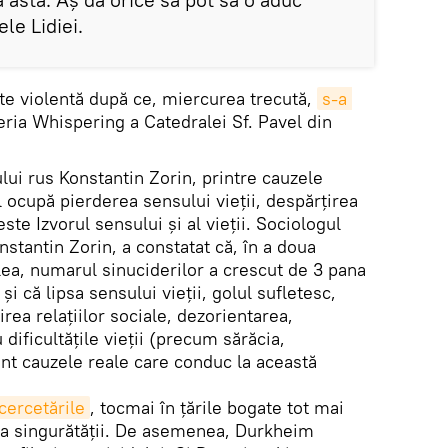
ele Lidiei.
te violentă după ce, miercurea trecută,
s-a 
leria Whispering a Catedralei Sf. Pavel din
ului rus Konstantin Zorin, printre cauzele
îl ocupă pierderea sensului vieţii, despărţirea
e Izvorul sensului şi al vieţii. Sociologul
stantin Zorin, a constatat că, în a doua
lea, numarul sinuciderilor a crescut de 3 pana
, şi că lipsa sensului vieţii, golul sufletesc,
irea relaţiilor sociale, dezorientarea,
nu dificultăţile vieţii (precum sărăcia,
sunt cauzele reale care conduc la această
cercetările
, tocmai în ţările bogate tot mai
na singurătăţii. De asemenea, Durkheim