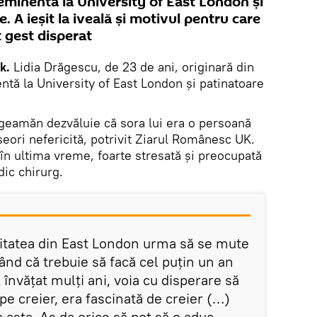
eminentă la University of East London şi
 A ieşit la iveală şi motivul pentru care
t gest disperat
ik.
Lidia Drăgescu, de 23 de ani, originară din
entă la University of East London şi patinatoare
 geamăn dezvăluie că sora lui era o persoană
seori nefericită, potrivit Ziarul Românesc UK.
 în ultima vreme, foarte stresată şi preocupată
dic chirurg.
itatea din East London urma să se mute
ând că trebuie să facă cel puțin un an
 învățat mulți ani, voia cu disperare să
pe creier, era fascinată de creier (…)
a asta. Aș da orice să pot să o aduc