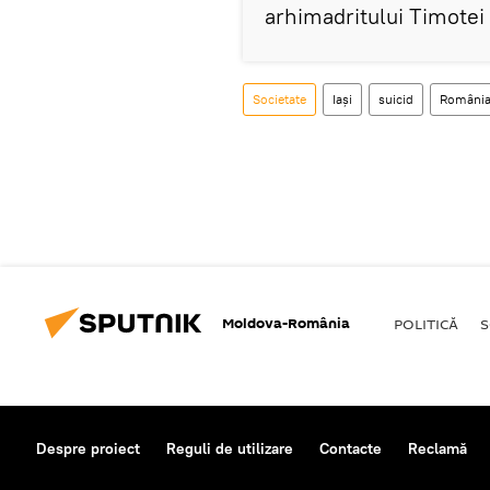
arhimadritului Timotei
Societate
Iași
suicid
Români
Moldova-România
POLITICĂ
S
Despre proiect
Reguli de utilizare
Contacte
Reclamă