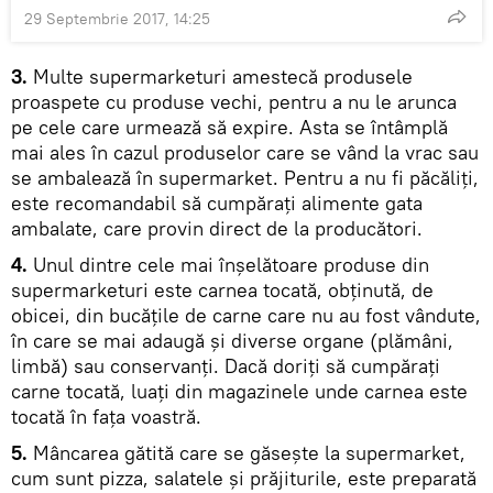
29 Septembrie 2017, 14:25
3.
Multe supermarketuri amestecă produsele
proaspete cu produse vechi, pentru a nu le arunca
pe cele care urmează să expire. Asta se întâmplă
mai ales în cazul produselor care se vând la vrac sau
se ambalează în supermarket. Pentru a nu fi păcăliţi,
este recomandabil să cumpăraţi alimente gata
ambalate, care provin direct de la producători.
4.
Unul dintre cele mai înşelătoare produse din
supermarketuri este carnea tocată, obţinută, de
obicei, din bucățile de carne care nu au fost vândute,
în care se mai adaugă şi diverse organe (plămâni,
limbă) sau conservanţi. Dacă doriţi să cumpăraţi
carne tocată, luaţi din magazinele unde carnea este
tocată în faţa voastră.
5.
Mâncarea gătită care se găseşte la supermarket,
cum sunt pizza, salatele și prăjiturile, este preparată