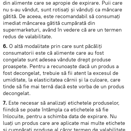
din alimente care se apropie de expirare. Puii care
nu s-au vândut, sunt rotisaţi şi vânduţi ca mâncare
gătită. De aceea, este recomandabil să consumaţi
imediat mâncarea gătită cumpărată din
supermarketuri, având în vedere că are un termen
redus de valabilitate.
6.
O altă modalitate prin care sunt păcăliţi
consumatorii este că alimente care au fost
congelate sunt adesea vândute drept produse
proaspete. Pentru a recunoaşte dacă un produs a
fost decongelat, trebuie să fii atent la excesul de
umiditate, la elasticitatea cărnii şi la culoare, care
tinde să fie mai ternă dacă este vorba de un produs
decongelat.
7.
Este necesar să analizaţi etichetele produselor,
fiindcă se poate întâmpla ca etichetele să fie
înlocuite, pentru a schimba data de expirare. Nu
luaţi un produs care are aplicate mai multe etichete
şi cumpăraţi produse al căror termen de valabilitate