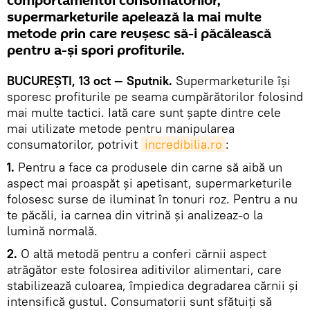
comportamentul consumatorilor,
supermarketurile apelează la mai multe
metode prin care reuşesc să-i păcălească
pentru a-şi spori profiturile.
BUCUREŞTI, 13 oct — Sputnik.
Supermarketurile îşi
sporesc profiturile pe seama cumpărătorilor folosind
mai multe tactici. Iată care sunt şapte dintre cele
mai utilizate metode pentru manipularea
consumatorilor, potrivit
incredibilia.ro
:
1.
Pentru a face ca produsele din carne să aibă un
aspect mai proaspăt şi apetisant, supermarketurile
folosesc surse de iluminat în tonuri roz. Pentru a nu
te păcăli, ia carnea din vitrină şi analizeaz-o la
lumină normală.
2.
O altă metodă pentru a conferi cărnii aspect
atrăgător este folosirea aditivilor alimentari, care
stabilizează culoarea, împiedica degradarea cărnii şi
intensifică gustul. Consumatorii sunt sfătuiţi să