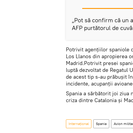
„Pot să confirm că un a
AFP purtătorul de cuvân
Potrivit agențiilor spaniole 
Los Llanos din apropierea o
Madrid.Potrivit presei spani
luptă dezvoltat de Regatul U
de acest tip s-au prăbușit î
incidente, acupanţii avioane
Spania a sărbătorit joi ziua 
criza dintre Catalonia și Mad
Internaţional
Spania
Avion milita