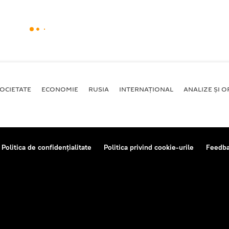
OCIETATE
ECONOMIE
RUSIA
INTERNAŢIONAL
ANALIZE ȘI OP
Politica de confidențialitate
Politica privind cookie-urile
Feedb