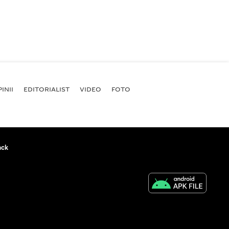
INII
EDITORIALIST
VIDEO
FOTO
ack