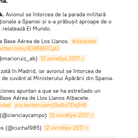
nă.
k.
Avionul se întorcea de la parada militară
aționale a Spaniei şi s-a prăbușit aproape de o
, relatează El Mundo.
a Base Aérea de Los Llanos.
#albacete
twitter.com/4D488KICpO
marioruiz_ab)
12 октября 2017 г.
izată în Madrid, iar avionul se întorcea de
r de cuvânt al Ministerului Apărării din Spania.
iones apuntan a que se ha estrellado un
 Base Aérea de Llos Llanos Albacete.
idad
pic.twitter.com/So6oTDq1H6
 (@cienciaycampo)
12 октября 2017 г.
es (@cucha1985)
12 октября 2017 г.