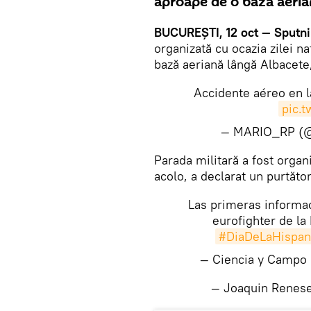
aproape de o bază aeria
BUCUREŞTI, 12 oct — Sputni
organizată cu ocazia zilei n
bază aeriană lângă Albacete
Accidente aéreo en l
pic.
— MARIO_RP (@
Parada militară a fost organ
acolo, a declarat un purtăto
Las primeras informac
eurofighter de la
#DiaDeLaHispan
— Ciencia y Campo
— Joaquin Renes