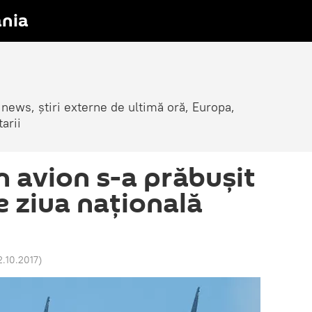
nia
 news, știri externe de ultimă oră, Europa,
arii
n avion s-a prăbuşit
e ziua naţională
2.10.2017
)