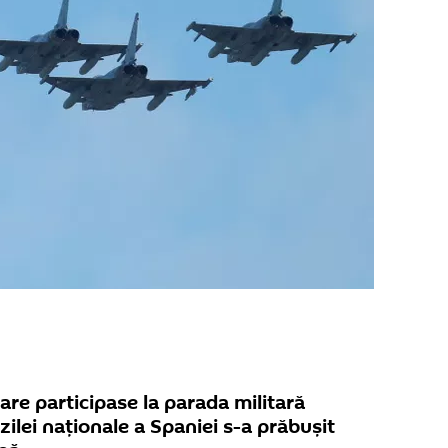
re participase la parada militară
zilei naţionale a Spaniei s-a prăbuşit