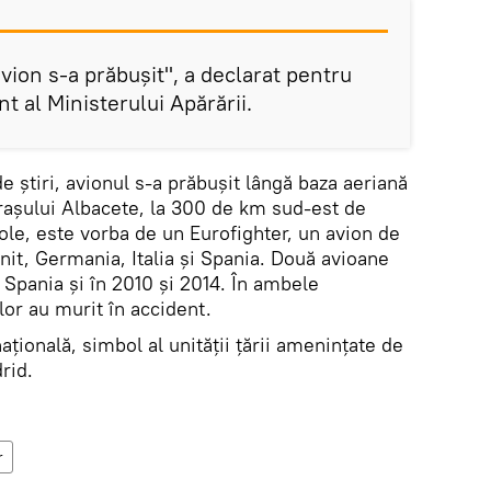
vion s-a prăbușit", a declarat pentru
t al Ministerului Apărării.
de ştiri, avionul s-a prăbușit lângă baza aeriană
rașului Albacete, la 300 de km sud-est de
ole, este vorba de un Eurofighter, un avion de
nit, Germania, Italia și Spania. Două avioane
n Spania şi în 2010 și 2014. În ambele
lor au murit în accident.
naţională, simbol al unităţii țării amenințate de
rid.
r