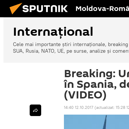
Moldova-Româ
Internaţional
Cele mai importante știri internaționale, breaking
SUA, Rusia, NATO, UE, pe surse, analize și coment
Breaking: U
în Spania, d
(VIDEO)
14:40 12.10.2017
(actualizat:
15:28 1