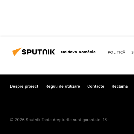
Moldova-România
POLITICĂ
S
Despre proiect
Reguli de utilizare
Contacte
Reclamă
© 2026 Sputnik Toate drepturile sunt garantate. 18+