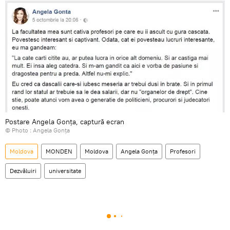
Postare Angela Gonța, captură ecran
© Photo :
Angela Gonța
Moldova
MONDEN
Moldova
Angela Gonța
Profesori
Dezvăluiri
universitate