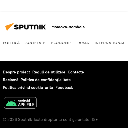
Moldova-România
POLITICĂ
SOCIETATE
ECONOMIE
RUSIA
INTERNAŢIONAL
Despre proiect
Reguli de utilizare
Contacte
Reclamă
Politica de confidențialitate
Politica privind cookie-urile
Feedback
© 2026 Sputnik Toate drepturile sunt garantate. 18+