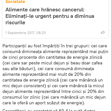
Societate
Alimente care hrănesc cancerul:
Eliminaţi-le urgent pentru a diminua
riscurile
1 Septembrie 2017, 08:20
Participanţii au fost împărţiţi în trei grupuri: cei care
consumă dimineaţa alimente reprezentând mai puţin
de cinci procente din cantitatea de energie zilnică
(cei care sar peste micul dejun şi beau doar cafea
sau alte băuturi), cei care consumă dimineaţa
alimente reprezentând mai mult de 20% din
cantitatea de energie zilnică (cei care mănâncă un
mic dejun consistent) şi cei care mănâncă la micul
dejun alimente reprezentând între cinci şi 20% din
consumul lor zilnic (cei care mănâncă un mic dejun
care le oferă un aport scăzut de energie).
Cercetătorii au constatat că 69,4 la sută dintre