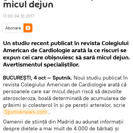
micul dejun
17:00 04.10.2017
Abonare
Un studiu recent publicat în revista Colegiului
American de Cardiologie arată la ce riscuri se
expun cei care obişnuiesc să sară micul dejun.
Avertismentul specialiştilor.
BUCUREŞTI, 4 oct — Sputnik.
Noul studiu publicat în
revista Colegiului American de Cardiologie arată că
persoanele care sar micul dejun riscă să dezvolte
ateroscleroza, boală determinată de acumularea de
grăsimi şi colesterol în şi pe pereţii arterelor, scrie
Sputniknews.com
.
Oamenii de ştiinţă din Madrid au adunat informaţii
despre dietele a mai mult de 4.000 de bărbaţi şi