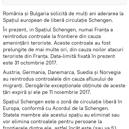
România şi Bulgaria solicită de mulţi ani aderarea la
Spaţiul european de liberă circulaţie Schengen.
În prezent, in Spațiul Schengen, numai Franța a
reintrodus controale la frontiere din cauza
amenințării teroriste. Aceste controale au fost
prelungite de mai multe ori, din cauza noilor atacuri
teroriste din Franța. Data-limită fixată în prezent
este 31 octombrie 2017.
Austria, Germania, Danemarca, Suedia și Norvegia
au reintrodus controalele din cauza afluxului de
migranți. Derogările excepționale obținute de aceste
țări expiră și ele pe 11 noiembrie 2017.
Spațiul Schengen este o zonă de circulație liberă în
Europa, conformă cu Acordul de la Schengen.
Statele membre ale acestui spațiu au eliminat sau
vor elimina controalele pentru persoane la
frontierele dintre ele, astfel încât este (sau va fi)