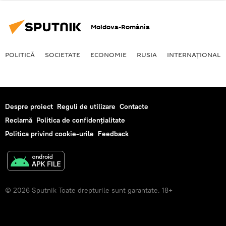
Moldova-România
POLITICĂ
SOCIETATE
ECONOMIE
RUSIA
INTERNAŢIONAL
Despre proiect
Reguli de utilizare
Contacte
Reclamă
Politica de confidențialitate
Politica privind cookie-urile
Feedback
© 2026 Sputnik Toate drepturile sunt garantate. 18+