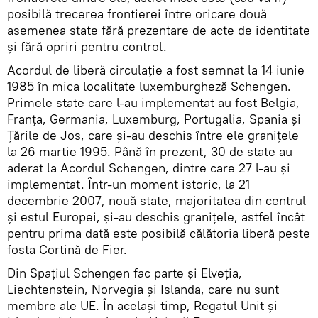
posibilă trecerea frontierei între oricare două
asemenea state fără prezentare de acte de identitate
și fără opriri pentru control.
Acordul de liberă circulație a fost semnat la 14 iunie
1985 în mica localitate luxemburgheză Schengen.
Primele state care l-au implementat au fost Belgia,
Franța, Germania, Luxemburg, Portugalia, Spania și
Țările de Jos, care și-au deschis între ele granițele
la 26 martie 1995. Până în prezent, 30 de state au
aderat la Acordul Schengen, dintre care 27 l-au și
implementat. Într-un moment istoric, la 21
decembrie 2007, nouă state, majoritatea din centrul
și estul Europei, și-au deschis granițele, astfel încât
pentru prima dată este posibilă călătoria liberă peste
fosta Cortină de Fier.
Din Spațiul Schengen fac parte și Elveția,
Liechtenstein, Norvegia și Islanda, care nu sunt
membre ale UE. În același timp, Regatul Unit și