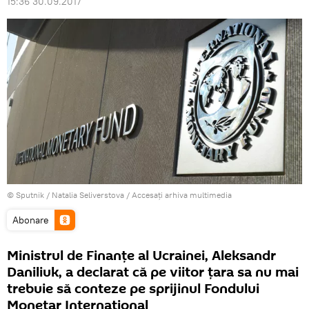
15:36 30.09.2017
© Sputnik / Natalia Seliverstova
/
Accesați arhiva multimedia
Abonare
Ministrul de Finanțe al Ucrainei, Aleksandr
Daniliuk, a declarat că pe viitor țara sa nu mai
trebuie să conteze pe sprijinul Fondului
Monetar Internațional