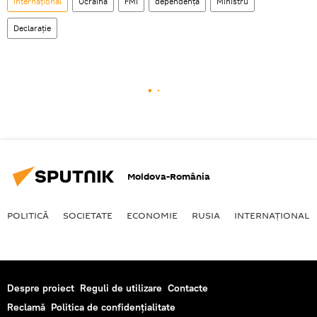
Internaţional
Ucraina
FMI
dependență
Ministru
Declarație
Moldova-România
POLITICĂ
SOCIETATE
ECONOMIE
RUSIA
INTERNAŢIONAL
Despre proiect
Reguli de utilizare
Contacte
Reclamă
Politica de confidențialitate