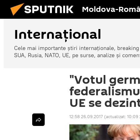
Moldova-Româ
Internaţional
Cele mai importante știri internaționale, breaking
SUA, Rusia, NATO, UE, pe surse, analize și coment
"Votul germ
federalismul
UE se dezin
12:58 26.09.2017
(actualizat:
10:09 