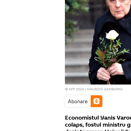
© AFP 2024 / MAURIZIO GAMBARINI
Abonare
Economistul Yanis Varouf
colaps, fostul ministru g