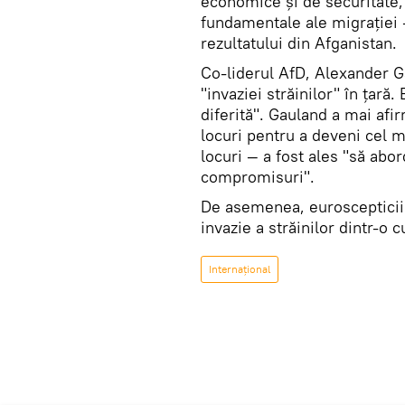
economice și de securitate
fundamentale ale migrației 
rezultatului din Afganistan.
Co-liderul AfD, Alexander G
"invaziei străinilor" în țară.
diferită". Gauland a mai afi
locuri pentru a deveni cel 
locuri — a fost ales "să abo
compromisuri".
De asemenea, euroscepticii
invazie a străinilor dintr-o c
Internaţional