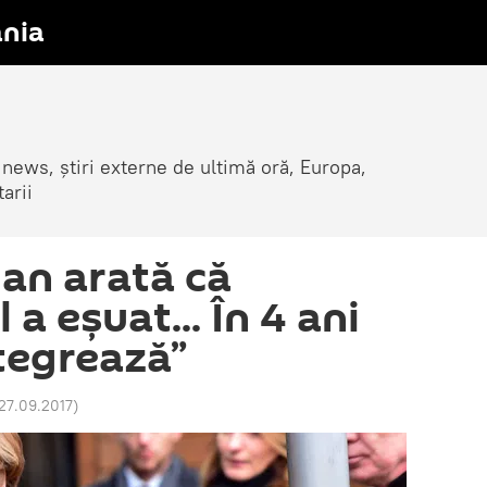
nia
 news, știri externe de ultimă oră, Europa,
arii
an arată că
 a eșuat... În 4 ani
tegrează”
27.09.2017
)