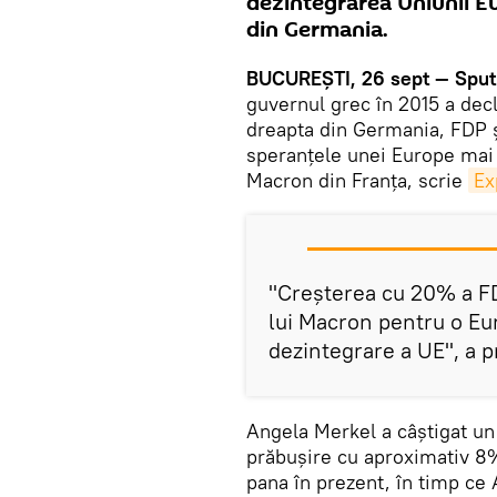
dezintegrarea Uniunii Eu
din Germania.
BUCUREȘTI, 26 sept — Sput
guvernul grec în 2015 a decl
dreapta din Germania, FDP ș
speranțele unei Europe mai
Macron din Franța, scrie
Ex
"Creșterea cu 20% a F
lui Macron pentru o Eu
dezintegrare a UE", a 
Angela Merkel a câștigat un
prăbușire cu aproximativ 8%
pana în prezent, în timp ce 