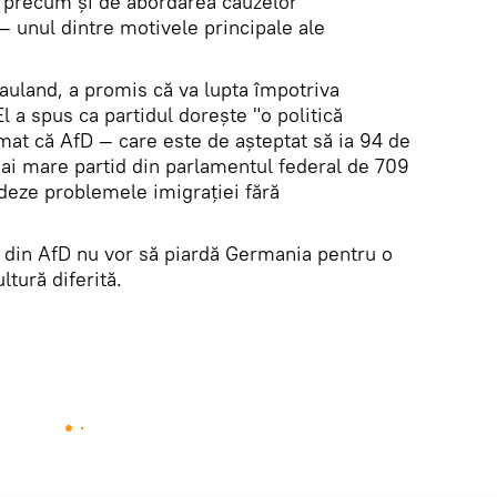
, precum și de abordarea cauzelor
— unul dintre motivele principale ale
auland, a promis că va lupta împotriva
 El a spus ca partidul dorește "o politică
rmat că AfD — care este de așteptat să ia 94 de
mai mare partid din parlamentul federal de 709
rdeze problemele imigrației fără
 din AfD nu vor să piardă Germania pentru o
ultură diferită.