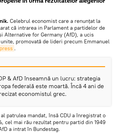
ropene în urma rezultatelor alegerilor
nik.
Celebrul economist care a renunțat la
arat că intrarea in Parlament a partidelor de
i Alternative for Germany (AfD), a ucis
 unite, promovată de lideri precum Emmanuel
press
.
DP & AfD înseamnă un lucru: strategia
ropa federală este moartă. Încă 4 ani de
precizat economistul grec.
 al patrulea mandat, însă CDU a înregistrat o
, cel mai rău rezultat pentru partid din 1949
AfD a intrat în Bundestag.