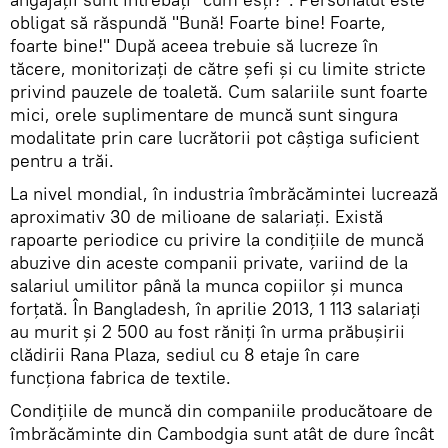
obligat să răspundă "Bună! Foarte bine! Foarte,
foarte bine!" După aceea trebuie să lucreze în
tăcere, monitorizaţi de către şefi și cu limite stricte
privind pauzele de toaletă. Cum salariile sunt foarte
mici, orele suplimentare de muncă sunt singura
modalitate prin care lucrătorii pot câștiga suficient
pentru a trăi.
La nivel mondial, în industria îmbrăcămintei lucrează
aproximativ 30 de milioane de salariaţi. Există
rapoarte periodice cu privire la condițiile de muncă
abuzive din aceste companii private, variind de la
salariul umilitor până la munca copiilor și munca
forțată. În Bangladesh, în aprilie 2013, 1 113 salariaţi
au murit și 2 500 au fost răniți în urma prăbușirii
clădirii Rana Plaza, sediul cu 8 etaje în care
funcționa fabrica de textile.
Condițiile de muncă din companiile producătoare de
îmbrăcăminte din Cambodgia sunt atât de dure încât