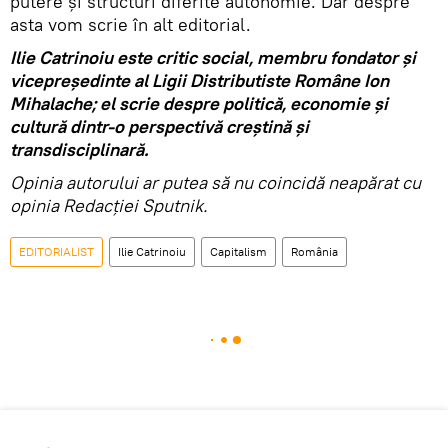
putere şi structuri diferite autonomie. Dar despre
asta vom scrie în alt editorial.
Ilie Catrinoiu este critic social, membru fondator şi
vicepreşedinte al Ligii Distributiste Române Ion
Mihalache; el scrie despre politică, economie şi
cultură dintr-o perspectivă creştină şi
transdisciplinară.
Opinia autorului ar putea să nu coincidă neapărat cu
opinia Redacției Sputnik.
EDITORIALIST
Ilie Catrinoiu
Capitalism
România