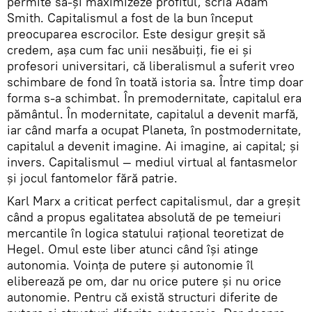
permite să-şi maximizeze profitul, scria Adam
Smith. Capitalismul a fost de la bun început
preocuparea escrocilor. Este desigur greşit să
credem, aşa cum fac unii nesăbuiţi, fie ei şi
profesori universitari, că liberalismul a suferit vreo
schimbare de fond în toată istoria sa. Între timp doar
forma s-a schimbat. În premodernitate, capitalul era
pământul. În modernitate, capitalul a devenit marfă,
iar când marfa a ocupat Planeta, în postmodernitate,
capitalul a devenit imagine. Ai imagine, ai capital; şi
invers. Capitalismul — mediul virtual al fantasmelor
şi jocul fantomelor fără patrie.
Karl Marx a criticat perfect capitalismul, dar a greşit
când a propus egalitatea absolută de pe temeiuri
mercantile în logica statului raţional teoretizat de
Hegel. Omul este liber atunci când îşi atinge
autonomia. Voinţa de putere şi autonomie îl
eliberează pe om, dar nu orice putere şi nu orice
autonomie. Pentru că există structuri diferite de