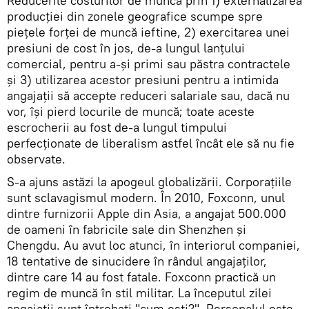
Reducerile costurilor de muncă prin 1) externalizarea
producției din zonele geografice scumpe spre
pieţele forței de muncă ieftine, 2) exercitarea unei
presiuni de cost în jos, de-a lungul lanțului
comercial, pentru a-şi primi sau păstra contractele
și 3) utilizarea acestor presiuni pentru a intimida
angajaţii să accepte reduceri salariale sau, dacă nu
vor, își pierd locurile de muncă; toate aceste
escrocherii au fost de-a lungul timpului
perfecţionate de liberalism astfel încât ele să nu fie
observate.
S-a ajuns astăzi la apogeul globalizării. Corporaţiile
sunt sclavagismul modern. În 2010, Foxconn, unul
dintre furnizorii Apple din Asia, a angajat 500.000
de oameni în fabricile sale din Shenzhen și
Chengdu. Au avut loc atunci, în interiorul companiei,
18 tentative de sinucidere în rândul angajaţilor,
dintre care 14 au fost fatale. Foxconn practică un
regim de muncă în stil militar. La începutul zilei
angajaţii sunt întrebaţi "cum esţi?". Personalul este