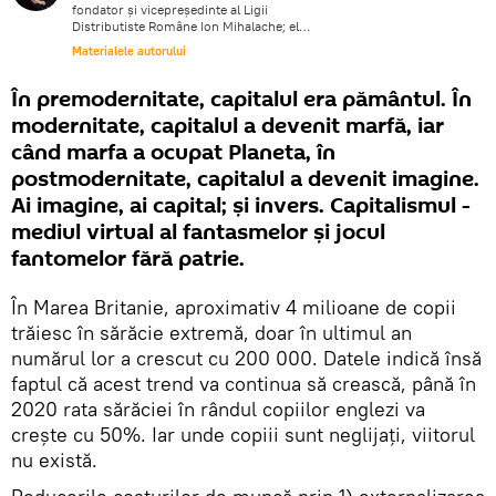
fondator şi vicepreşedinte al Ligii
Distributiste Române Ion Mihalache; el
scrie despre politică, economie şi cultură
Materialele autorului
dintr-o perspectivă creştină şi
transdisciplinară.
În premodernitate, capitalul era pământul. În
modernitate, capitalul a devenit marfă, iar
când marfa a ocupat Planeta, în
postmodernitate, capitalul a devenit imagine.
Ai imagine, ai capital; şi invers. Capitalismul -
mediul virtual al fantasmelor şi jocul
fantomelor fără patrie.
În Marea Britanie, aproximativ 4 milioane de copii
trăiesc în sărăcie extremă, doar în ultimul an
numărul lor a crescut cu 200 000. Datele indică însă
faptul că acest trend va continua să crească, până în
2020 rata sărăciei în rândul copiilor englezi va
creşte cu 50%. Iar unde copiii sunt neglijaţi, viitorul
nu există.