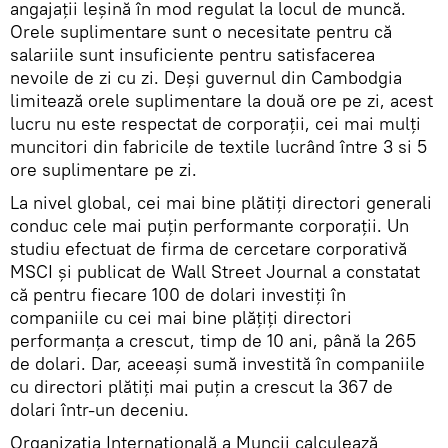
angajaţii leșină în mod regulat la locul de muncă.
Orele suplimentare sunt o necesitate pentru că
salariile sunt insuficiente pentru satisfacerea
nevoile de zi cu zi. Deşi guvernul din Cambodgia
limitează orele suplimentare la două ore pe zi, acest
lucru nu este respectat de corporaţii, cei mai mulți
muncitori din fabricile de textile lucrând între 3 si 5
ore suplimentare pe zi.
La nivel global, cei mai bine plătiţi directori generali
conduc cele mai puţin performante corporaţii. Un
studiu efectuat de firma de cercetare corporativă
MSCI şi publicat de Wall Street Journal a constatat
că pentru fiecare 100 de dolari investiţi în
companiile cu cei mai bine plăţiţi directori
performanţa a crescut, timp de 10 ani, până la 265
de dolari. Dar, aceeași sumă investită în companiile
cu directori plătiţi mai puţin a crescut la 367 de
dolari într-un deceniu.
Organizația Internațională a Muncii calculează