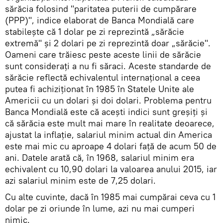
sărăcia folosind "paritatea puterii de cumpărare
(PPP)", indice elaborat de Banca Mondială care
stabileşte că 1 dolar pe zi reprezintă „sărăcie
extremă" și 2 dolari pe zi reprezintă doar „sărăcie".
Oameni care trăiesc peste aceste linii de sărăcie
sunt consideraţi a nu fi săraci. Aceste standarde de
sărăcie reflectă echivalentul internațional a ceea
putea fi achiziționat în 1985 în Statele Unite ale
Americii cu un dolari şi doi dolari. Problema pentru
Banca Mondială este că aceşti indici sunt greşiţi şi
că sărăcia este mult mai mare în realitate deoarece,
ajustat la inflație, salariul minim actual din America
este mai mic cu aproape 4 dolari faţă de acum 50 de
ani. Datele arată că, în 1968, salariul minim era
echivalent cu 10,90 dolari la valoarea anului 2015, iar
azi salariul minim este de 7,25 dolari.
Cu alte cuvinte, dacă în 1985 mai cumpărai ceva cu 1
dolar pe zi oriunde în lume, azi nu mai cumperi
nimic.