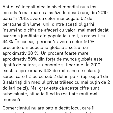
Astfel că inegalitatea la nivel mondial nu a fost
niciodată mai mare ca astăzi. În doar 5 ani, din 2010
până în 2015, averea celor mai bogate 62 de
persoane din lume, unii dintre aceşti oligarhi
însumând o cifră de afaceri cu valori mai mari decât
averea a jumătate din populația lumii, a crescut cu
44 %. În aceeași perioadă, averea celor 50 %
procente din populaţia globală a scăzut cu
aproximativ 38 %. Un procent foarte mare,
aproximativ 50% din forța de muncă globală este
lipsită de putere, autonomie şi libertate. În 2010
existau aproximativ 942 de milioane de salariaţi
săraci care trăiau cu sub 2 dolari pe zi (aproape 1 din
3 salariaţi din mediul privat trăiesc cu mai puţin de 2
doilari pe zi). Mai grav este că aceste cifre sunt
subevaluate, situaţia fiind în realitate mult mai
inumană.
Comerciantul nu are patrie decât locul care îi