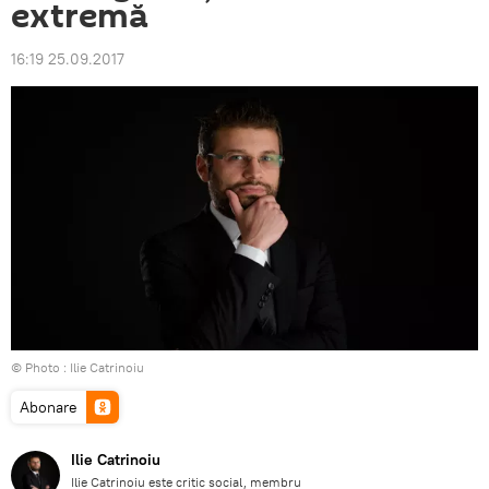
extremă
16:19 25.09.2017
© Photo : Ilie Catrinoiu
Abonare
Ilie Catrinoiu
Ilie Catrinoiu este critic social, membru