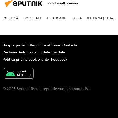
Moldova-România
POLITICĂ
SOCIETATE
ECONOMIE
RUSIA
INTERNAŢIONAL
Despre proiect
Reguli de utilizare
Contacte
Reclamă
Politica de confidențialitate
Politica privind cookie-urile
Feedback
© 2026 Sputnik Toate drepturile sunt garantate. 18+