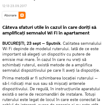
12:13 23.09.2017
Abonare
Câteva sfaturi utile în cazul în care doriți să
amplificați semnalul Wi Fi în apartament
BUCUREȘTI, 23 sept — Sputnik
. Calitatea semnalului
Wi Fi depinde de modelul ruterului. Iată de ce este
important să alegeți un dispozitiv cu putere de
emisie mai mare. În cazul în care nu vreți să
schimbați ruterul, există metode de a amplifica
semnalul dispozitivului pe care îl aveți la dispoziție.
Prima metodă ar fi schimbarea locației ruterului —
să-l ridicați mai sus sau să mișcați antenele
dispozitivului. De regulă, în instrucțiunile aparatului
există o serie de recomandări de instalare. Totuși
ruterului este legat de locul în care este conectat la
cablul de internet, surse de energie și nu este atât