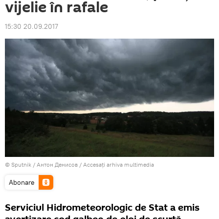
vijelie în rafale
15:30 20.09.2017
© Sputnik / Антон Денисов
/
Accesați arhiva multimedia
Abonare
Serviciul Hidrometeorologic de Stat a emis