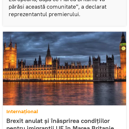
părăsi această comunitate", a declarat
reprezentantul premierului.
Internaţional
Brexit anulat şi înăsprirea condiţiilor
pentru imigranţii UE în Marea Britanie