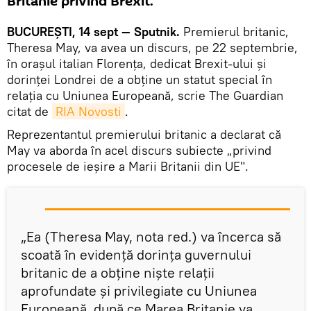
Britanie privind Brexit.
BUCUREȘTI, 14 sept — Sputnik.
Premierul britanic,
Theresa May, va avea un discurs, pe 22 septembrie,
în orașul italian Florența, dedicat Brexit-ului și
dorinței Londrei de a obține un statut special în
relația cu Uniunea Europeană, scrie The Guardian
citat de
RIA Novosti
.
Reprezentantul premierului britanic a declarat că
May va aborda în acel discurs subiecte „privind
procesele de ieșire a Marii Britanii din UE".
„Ea (Theresa May, nota red.) va încerca să
scoată în evidență dorința guvernului
britanic de a obține niște relații
aprofundate și privilegiate cu Uniunea
Europeană, după ce Marea Britanie va