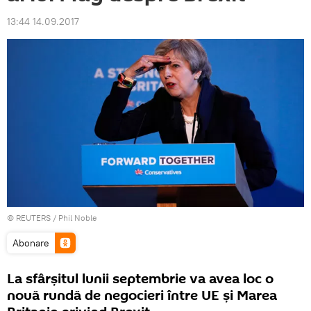
13:44 14.09.2017
©
REUTERS
/ Phil Noble
Abonare
La sfârșitul lunii septembrie va avea loc o
nouă rundă de negocieri între UE și Marea