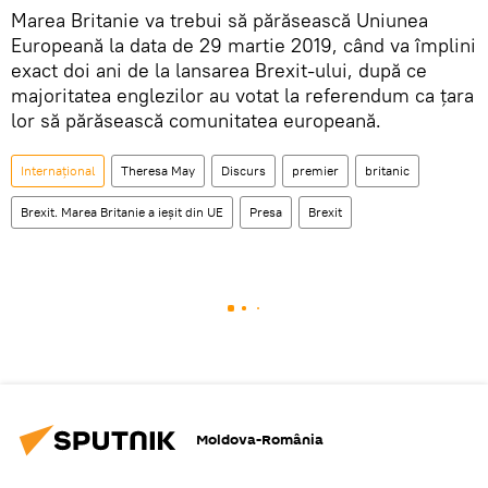
Marea Britanie va trebui să părăsească Uniunea
Europeană la data de 29 martie 2019, când va împlini
exact doi ani de la lansarea Brexit-ului, după ce
majoritatea englezilor au votat la referendum ca țara
lor să părăsească comunitatea europeană.
Internaţional
Theresa May
Discurs
premier
britanic
Brexit. Marea Britanie a ieșit din UE
Presa
Brexit
Moldova-România