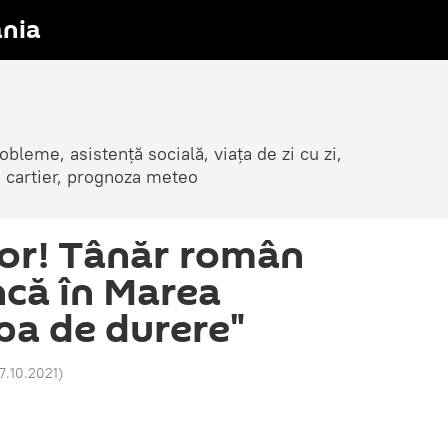
nia
obleme, asistență socială, viața de zi cu zi,
in cartier, prognoza meteo
or! Tânăr român
că în Marea
ipa de durere"
17.10.2021
)