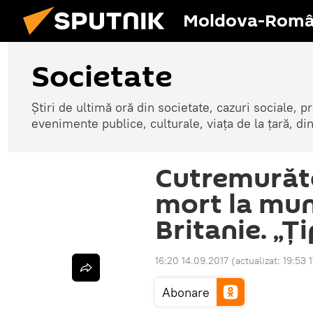
Moldova-Româ
Societate
Știri de ultimă oră din societate, cazuri sociale, pr
evenimente publice, culturale, viața de la țară, d
Cutremurăt
mort la mun
Britanie. „Ţ
16:20 14.09.2017
(actualizat:
19:53 
Abonare