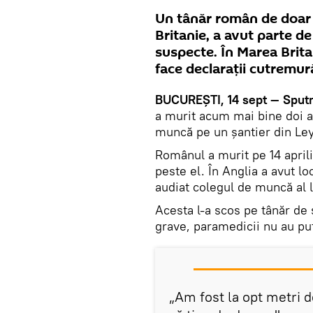
Un tânăr român de doar 
Britanie, a avut parte de
suspecte. În Marea Brita
face declaraţii cutremur
BUCUREŞTI, 14 sept — Sputn
a murit acum mai bine doi an
muncă pe un şantier din Ley
Românul a murit pe 14 aprili
peste el. În Anglia a avut l
audiat colegul de muncă al 
Acesta l-a scos pe tânăr de 
grave, paramedicii nu au put
„Am fost la opt metri 