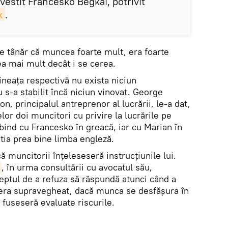
ovestit Francesko Begkai, potrivit
k
.
e tânăr că muncea foarte mult, era foarte
a mai mult decât i se cerea.
ineaţa respectivă nu exista niciun
 s-a stabilit încă niciun vinovat. George
on, principalul antreprenor al lucrării, le-a dat,
elor doi muncitori cu privire la lucrările pe
rbind cu Francesko în greacă, iar cu Marian în
tia prea bine limba engleză.
ă muncitorii înţeleseseră instrucţiunile lui.
, în urma consultării cu avocatul său,
reptul de a refuza să răspundă atunci când a
l era supravegheat, dacă munca se desfăşura în
 fuseseră evaluate riscurile.