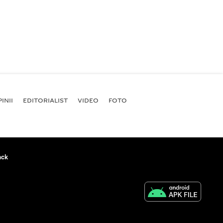
INII
EDITORIALIST
VIDEO
FOTO
ack