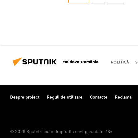
Moldova-România
POLITICĂ
S
Despre proiect
Reguli de utilizare
Contacte
Reclamă
© 2026 Sputnik Toate drepturile sunt garantate. 18+