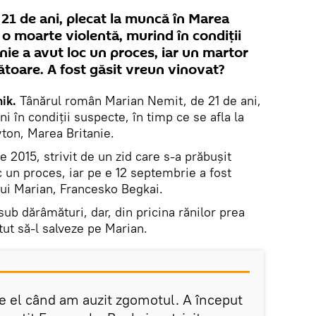
21 de ani, plecat la muncă în Marea
 o moarte violentă, murind în condiţii
nie a avut loc un proces, iar un martor
ătoare. A fost găsit vreun vinovat?
ik.
Tânărul român Marian Nemit, de 21 de ani,
i în condiții suspecte, în timp ce se afla la
ton, Marea Britanie.
e 2015, strivit de un zid care s-a prăbușit
oc un proces, iar pe e 12 septembrie a fost
lui Marian, Francesko Begkai.
sub dărâmături, dar, din pricina rănilor prea
ut să-l salveze pe Marian.
de el când am auzit zgomotul. A început