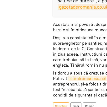
să țipe de durere", a p
gazetaderomania.co.u
Acesta a mai povestit despr
harnic şi întotdeauna munce
Deşi s-a constatat că în dim
supraveghetor pe şantier, nu
Isidorou, de la GI Constructi
în ziua aceea, instrucţiuni c
care trebuiau să le facă, vo
engleză. Tânărul român nu ş
Isidorou a spus că crezuse c
Potrivit
ziarulromanesc.net
antreprenorul și-a folosit d
fost întrebat dacă şantieru
condiţii de siguranţă şi dacă
Societate
tânăr
Român