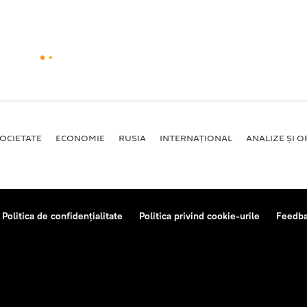
OCIETATE
ECONOMIE
RUSIA
INTERNAŢIONAL
ANALIZE ȘI OP
Politica de confidențialitate
Politica privind cookie-urile
Feedb