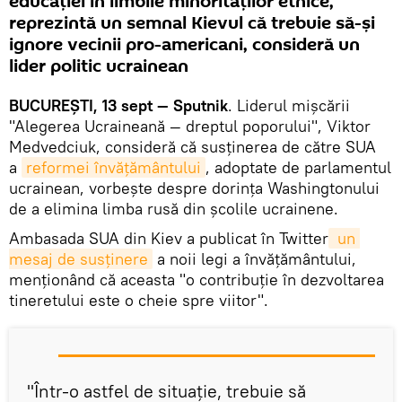
educației în limbile minorităților etnice,
reprezintă un semnal Kievul că trebuie să-și
ignore vecinii pro-americani, consideră un
lider politic ucrainean
BUCUREȘTI, 13 sept — Sputnik
. Liderul mișcării
"Alegerea Ucraineană — dreptul poporului", Viktor
Medvedciuk, consideră că susținerea de către SUA
a
reformei învățământului
, adoptate de parlamentul
ucrainean, vorbește despre dorința Washingtonului
de a elimina limba rusă din școlile ucrainene.
Ambasada SUA din Kiev a publicat în Twitter
 un 
mesaj de susținere
a noii legi a învățământului,
menționând că aceasta "o contribuție în dezvoltarea
tineretului este o cheie spre viitor".
"Într-o astfel de situație, trebuie să