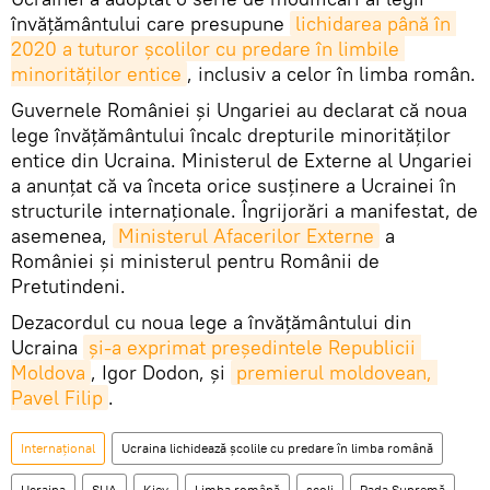
învățământului care presupune
lichidarea până în 
2020 a tuturor școlilor cu predare în limbile 
minorităților entice
, inclusiv a celor în limba român.
Guvernele României și Ungariei au declarat că noua
lege învățământului încalc drepturile minorităților
entice din Ucraina. Ministerul de Externe al Ungariei
a anunțat că va înceta orice susținere a Ucrainei în
structurile internaționale. Îngrijorări a manifestat, de
asemenea,
Ministerul Afacerilor Externe
a
României și ministerul pentru Românii de
Pretutindeni.
Dezacordul cu noua lege a învățământului din
Ucraina
și-a exprimat președintele Republicii 
Moldova
, Igor Dodon, și
premierul moldovean, 
Pavel Filip
.
Internaţional
Ucraina lichidează școlile cu predare în limba română
Ucraina
SUA
Kiev
Limba română
școli
Rada Supremă