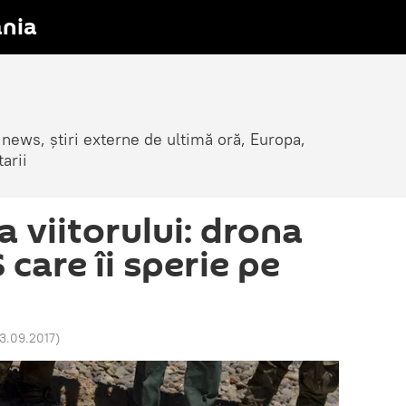
nia
 news, știri externe de ultimă oră, Europa,
arii
 viitorului: drona
 care îi sperie pe
13.09.2017
)