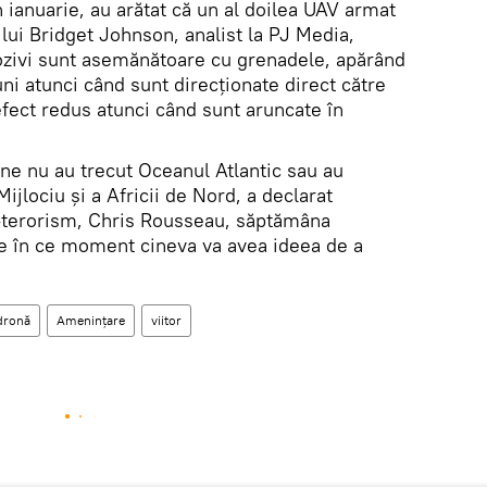
n ianuarie, au arătat că un al doilea UAV armat
 lui Bridget Johnson, analist la PJ Media,
ozivi sunt asemănătoare cu grenadele, apărând
ni atunci când sunt direcționate direct către
efect redus atunci când sunt aruncate în
rone nu au trecut Oceanul Atlantic sau au
ijlociu și a Africii de Nord, a declarat
a-terorism, Chris Rousseau, săptămâna
te în ce moment cineva va avea ideea de a
dronă
Amenințare
viitor