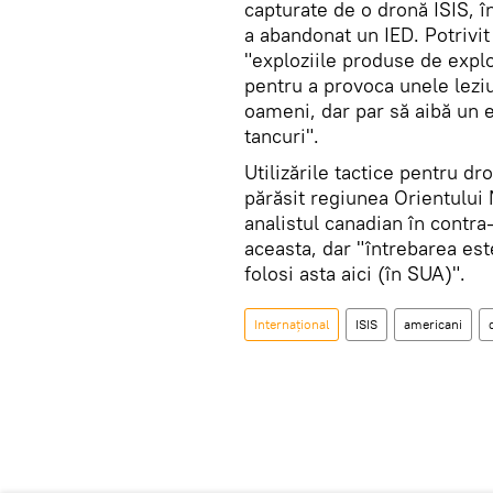
capturate de o dronă ISIS, î
a abandonat un IED. Potrivit
"exploziile produse de expl
pentru a provoca unele leziu
oameni, dar par să aibă un 
tancuri".
Utilizările tactice pentru d
părăsit regiunea Orientului M
analistul canadian în contr
aceasta, dar "întrebarea es
folosi asta aici (în SUA)".
Internaţional
ISIS
americani