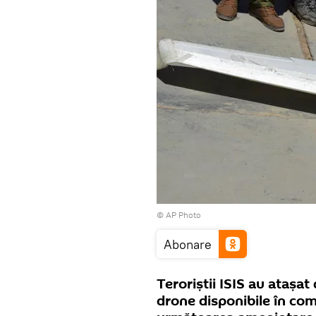
© AP Photo
Abonare
Teroriștii ISIS au atașat
drone disponibile în com