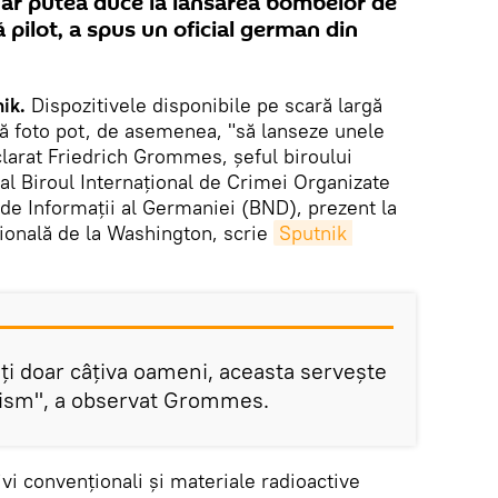
ar putea duce la lansarea bombelor de
ă pilot, a spus un oficial german din
ik.
Dispozitivele disponibile pe scară largă
ă foto pot, de asemenea, "să lanseze unele
clarat Friedrich Grommes, șeful biroului
 al Biroul Internațional de Crimei Organizate
 de Informații al Germaniei (BND), prezent la
ională de la Washington, scrie
Sputnik 
ți doar câțiva oameni, aceasta servește
rism", a observat Grommes.
 convenționali și materiale radioactive