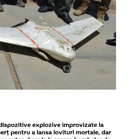
 dispozitive explozive improvizate la
erț pentru a lansa lovituri mortale, dar