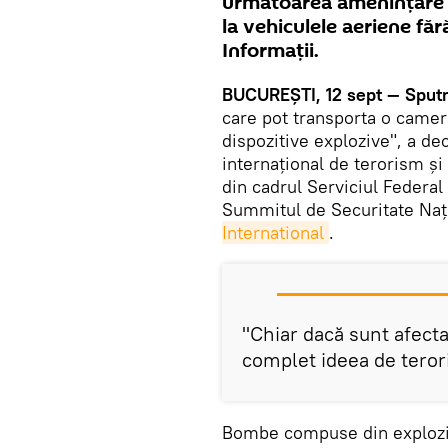
următoarea amenințare 
la vehiculele aeriene făr
Informații.
BUCUREȘTI, 12 sept — Sputn
care pot transporta o camer
dispozitive explozive", a de
internațional de terorism și
din cadrul Serviciul Federal
Summitul de Securitate Naț
International
.
"Chiar dacă sunt afecta
complet ideea de tero
Bombe compuse din explozivi