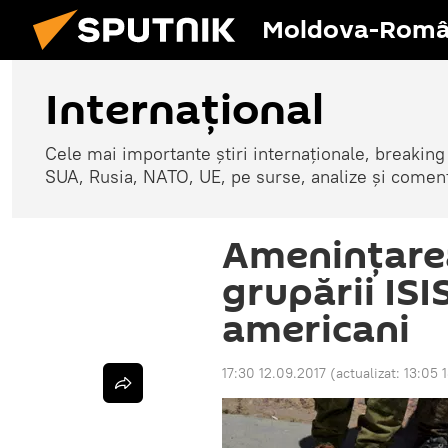
Moldova-Româ
Internaţional
Cele mai importante știri internaționale, breaking
SUA, Rusia, NATO, UE, pe surse, analize și coment
Amenințarea
grupării ISIS
americani
17:30 12.09.2017
(actualizat:
13:05 