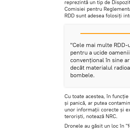
reprezintă un tip de Dispozi
Comisiei pentru Reglementa
RDD sunt adesea folosiți in
"Cele mai multe RDD-uri
pentru a ucide oamenii
convențional în sine ar
decât materialul radioac
bombele.
Cu toate acestea, în funcție
și panică, ar putea contamin
unor informații corecte și 
teroriști, notează NRC.
Dronele au găsit un loc în "f