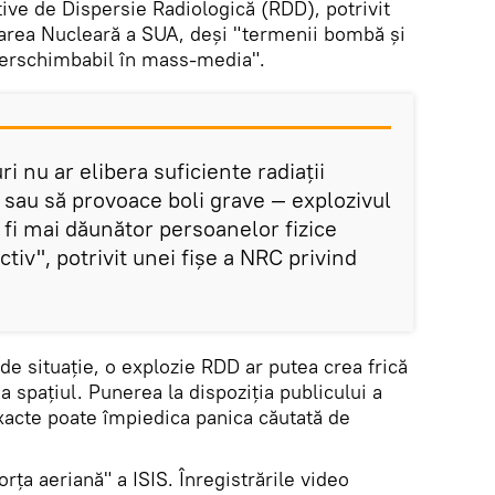
tive de Dispersie Radiologică (RDD), potrivit
rea Nucleară a SUA, deși "termenii bombă și
terschimbabil în mass-media".
 nu ar elibera suficiente radiații
 sau să provoace boli grave — explozivul
 fi mai dăunător persoanelor fizice
tiv", potrivit unei fișe a NRC privind
 de situație, o explozie RDD ar putea crea frică
a spațiul. Punerea la dispoziția publicului a
exacte poate împiedica panica căutată de
orța aeriană" a ISIS. Înregistrările video