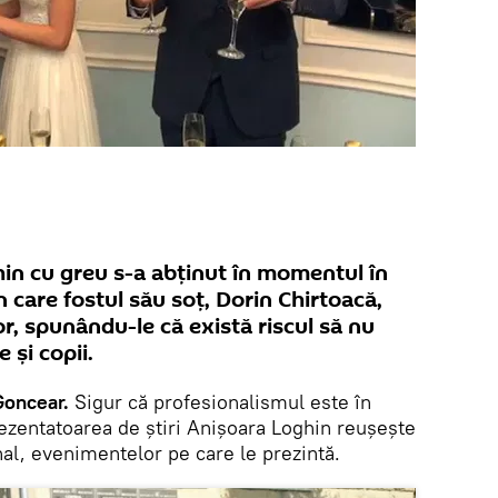
hin cu greu s-a abținut în momentul în
n care fostul său soț, Dorin Chirtoacă,
lor, spunându-le că există riscul să nu
 și copii.
Goncear.
Sigur că profesionalismul este în
rezentatoarea de știri Anișoara Loghin reușește
nal, evenimentelor pe care le prezintă.