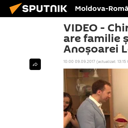
Moldova-Româ
VIDEO - Chi
are familie ș
Anoșoarei 
10:00 09.09.2017
(actualizat:
13:15