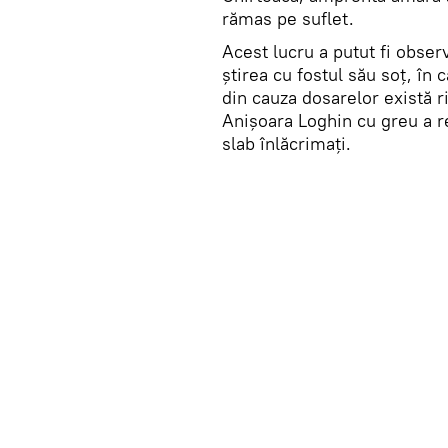
rămas pe suflet.
Acest lucru a putut fi observ
știrea cu fostul său soț, în 
din cauza dosarelor există ri
Anișoara Loghin cu greu a re
slab înlăcrimați.