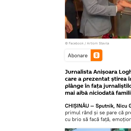
© Facebook /
Artiom Stavila
Abonare
Jurnalista Anișoara Log
care a prezentat știrea î
plânge în fața jurnaliști
mai aibă niciodată familie
CHIȘINĂU — Sputnik, Nicu 
primul rând și se pare că p
cu brio să facă față, emoțio