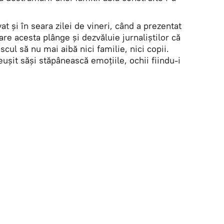
at și în seara zilei de vineri, când a prezentat
care acesta plânge și dezvăluie jurnaliștilor că
scul să nu mai aibă nici familie, nici copii.
ușit săși stăpânească emoțiile, ochii fiindu-i