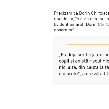
Precizăm că Dorin Chirtoacă 
nou dosar, în care este susp
Evident amărât, Dorin Chirt
dosarelor”.
„Eu deja sentința mi-am
copii și există riscul n
nici alta, din cauza la 
dosarele”, a dezvăluit C