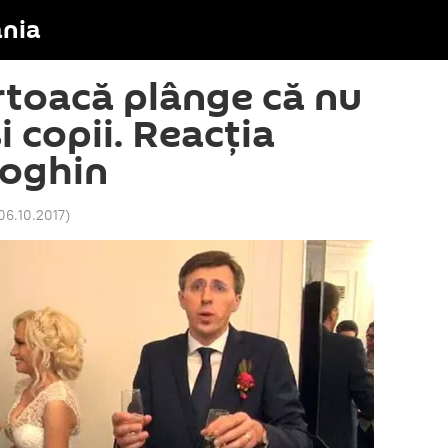
nia
rtoacă plânge că nu
i copii. Reacția
Loghin
 06.10.2017
)