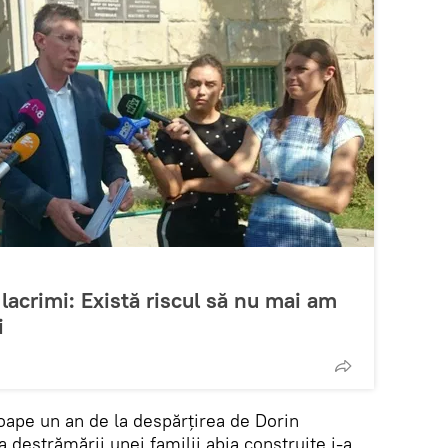
lacrimi: Există riscul să nu mai am
i
roape un an de la despărțirea de Dorin
destrămării unei familii abia construite i-a