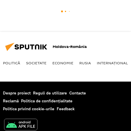
Moldova-România
POLITICĂ
SOCIETATE
ECONOMIE
RUSIA
INTERNAŢIONAL
Despre proiect
Reguli de utilizare
Contacte
Reclamă
Politica de confidențialitate
Politica privind cookie-urile
Feedback