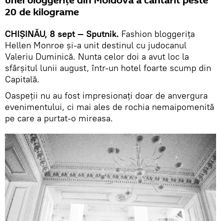
unei bloggerițe din Moldova a cântărit peste
20 de kilograme
CHIȘINĂU, 8 sept — Sputnik.
Fashion bloggerița
Hellen Monroe și-a unit destinul cu judocanul
Valeriu Duminică. Nunta celor doi a avut loc la
sfârșitul lunii august, într-un hotel foarte scump din
Capitală.
Oaspeții nu au fost impresionați doar de anvergura
evenimentului, ci mai ales de rochia nemaipomenită
pe care a purtat-o mireasa.