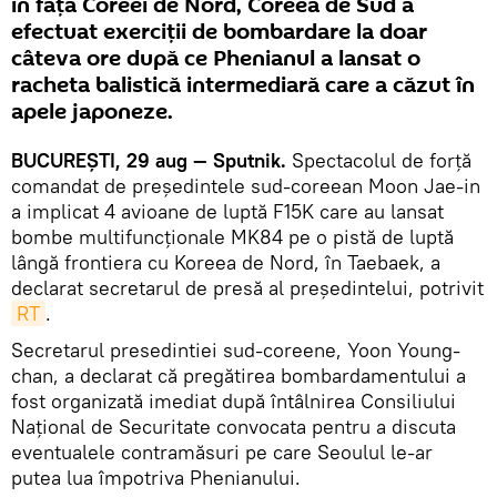
în fața Coreei de Nord, Coreea de Sud a
efectuat exerciții de bombardare la doar
câteva ore după ce Phenianul a lansat o
racheta balistică intermediară care a căzut în
apele japoneze.
BUCUREȘTI, 29 aug — Sputnik.
Spectacolul de forță
comandat de președintele sud-coreean Moon Jae-in
a implicat 4 avioane de luptă F15K care au lansat
bombe multifuncționale MK84 pe o pistă de luptă
lângă frontiera cu Koreea de Nord, în Taebaek, a
declarat secretarul de presă al președintelui, potrivit
RT
.
Secretarul presedintiei sud-coreene, Yoon Young-
chan, a declarat că pregătirea bombardamentului a
fost organizată imediat după întâlnirea Consiliului
Național de Securitate convocata pentru a discuta
eventualele contramăsuri pe care Seoulul le-ar
putea lua împotriva Phenianului.