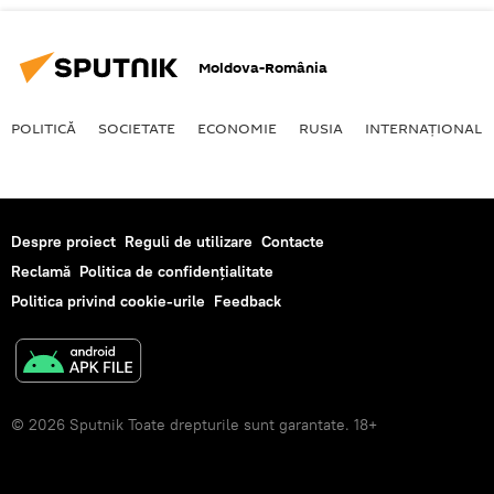
Moldova-România
POLITICĂ
SOCIETATE
ECONOMIE
RUSIA
INTERNAŢIONAL
Despre proiect
Reguli de utilizare
Contacte
Reclamă
Politica de confidențialitate
Politica privind cookie-urile
Feedback
© 2026 Sputnik Toate drepturile sunt garantate. 18+