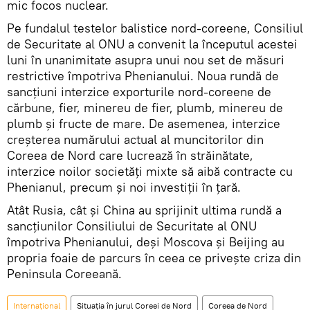
mic focos nuclear.
Pe fundalul testelor balistice nord-coreene, Consiliul
de Securitate al ONU a convenit la începutul acestei
luni în unanimitate asupra unui nou set de măsuri
restrictive împotriva Phenianului. Noua rundă de
sancțiuni interzice exporturile nord-coreene de
cărbune, fier, minereu de fier, plumb, minereu de
plumb și fructe de mare. De asemenea, interzice
creșterea numărului actual al muncitorilor din
Coreea de Nord care lucrează în străinătate,
interzice noilor societăți mixte să aibă contracte cu
Phenianul, precum și noi investiții în țară.
Atât Rusia, cât și China au sprijinit ultima rundă a
sancțiunilor Consiliului de Securitate al ONU
împotriva Phenianului, deși Moscova și Beijing au
propria foaie de parcurs în ceea ce privește criza din
Peninsula Coreeană.
Internaţional
Situația în jurul Coreei de Nord
Coreea de Nord