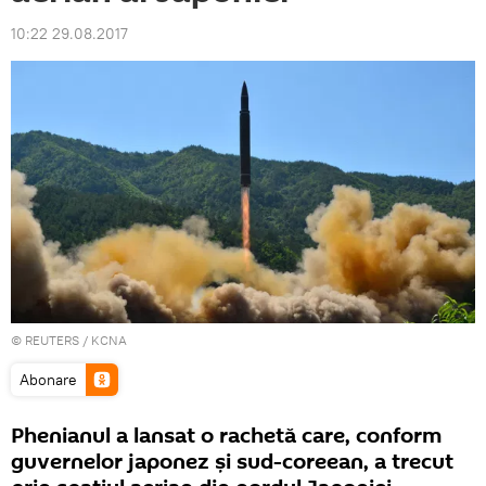
10:22 29.08.2017
©
REUTERS
/ KCNA
Abonare
Phenianul a lansat o rachetă care, conform
guvernelor japonez și sud-coreean, a trecut