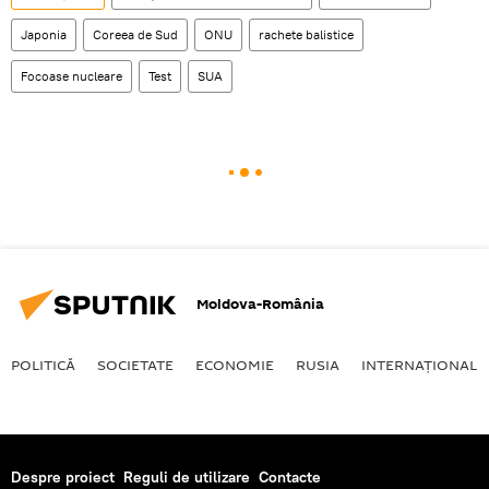
Japonia
Coreea de Sud
ONU
rachete balistice
Focoase nucleare
Test
SUA
Moldova-România
POLITICĂ
SOCIETATE
ECONOMIE
RUSIA
INTERNAŢIONAL
Despre proiect
Reguli de utilizare
Contacte