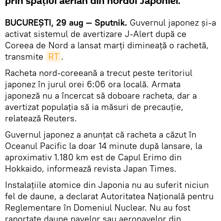
prin spațiul aerian din nordul Japoniei.
BUCUREȘTI, 29 aug — Sputnik.
Guvernul japonez și-a
activat sistemul de avertizare J-Alert după ce
Coreea de Nord a lansat marți dimineață o rachetă,
transmite
RT
.
Racheta nord-coreeană a trecut peste teritoriul
japonez în jurul orei 6:06 ora locală. Armata
japoneză nu a încercat să doboare racheta, dar a
avertizat populația să ia măsuri de precauție,
relatează Reuters.
Guvernul japonez a anunțat că racheta a căzut în
Oceanul Pacific la doar 14 minute după lansare, la
aproximativ 1.180 km est de Capul Erimo din
Hokkaido, informează revista Japan Times.
Instalațiile atomice din Japonia nu au suferit niciun
fel de daune, a declarat Autoritatea Națională pentru
Reglementare în Domeniul Nuclear. Nu au fost
raportate daune navelor sau aeronavelor din