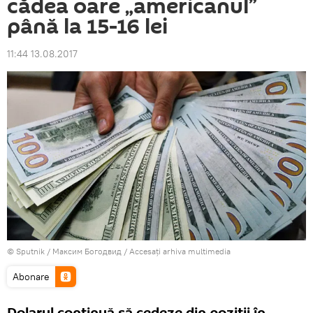
cădea oare „americanul”
până la 15-16 lei
11:44 13.08.2017
© Sputnik / Максим Богодвид
/
Accesați arhiva multimedia
Abonare
Dolarul continuă să cedeze din poziții în