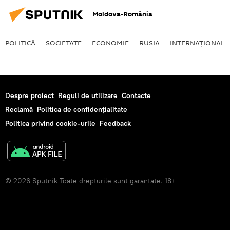
Moldova-România
POLITICĂ
SOCIETATE
ECONOMIE
RUSIA
INTERNAŢIONAL
Despre proiect
Reguli de utilizare
Contacte
Reclamă
Politica de confidențialitate
Politica privind cookie-urile
Feedback
© 2026 Sputnik Toate drepturile sunt garantate. 18+