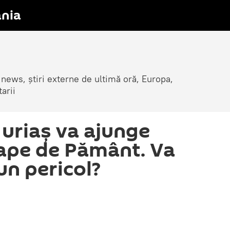
nia
 news, știri externe de ultimă oră, Europa,
arii
 uriaş va ajunge
ape de Pământ. Va
un pericol?