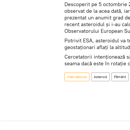
Descoperit pe 5 octombrie 2
observat de la acea dată, iar
prezentat un anumit grad de 
recent asteroidul și i-au cal
Observatorului European Su
Potrivit ESA, asteroidul va t
geostaționari aflați la alti
Cercetatorii intenţionează s
seama dacă este în rotaţie c
Internaţional
Asteroid
Pământ