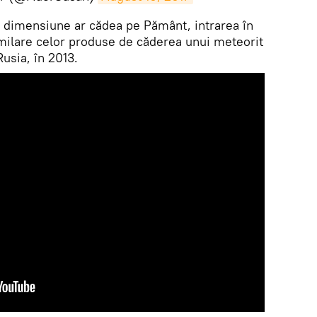
ă dimensiune ar cădea pe Pământ, intrarea în
milare celor produse de căderea unui meteorit
usia, în 2013.