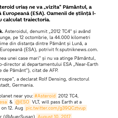
teroid uriaş ne va „vizita" Pământul, a
 Europeană (ESA). Oamenii de știință l-
 calculat traiectoria.
k.
Asteroidul, denumit „2012 TC4" și având
ajunge, pe 12 octombrie, la 44.000 kilometri
ime din distanța dintre Pământ și Lună, a
ă Europeană (ESA), potrivit fr.sputniknews.com.
ea unei case mari" şi nu va atinge Pământul,
co-director al departamentului ESA „Near-Earth
e de Pământ"), citat de AFP.
proape", a declarat Rolf Densing, directorul
stadt, Germania.
planet near you:
#Asteroid
2012 TC4,
esa
&
@ESO
VLT, will pass Earth at a
 on 12. Aug
pic.twitter.com/g39QCztvup
er (@AuerSusan)
August 10, 2017