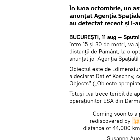
În luna octombrie, un as
anunţat Agenția Spațială
au detectat recent și i-au
BUCUREŞTI, 11 aug — Sputni
între 15 și 30 de metri, va 
distanţă de Pământ, la o opt
anunţat joi Agenția Spațial
Obiectul este de „dimensiun
a declarat Detlef Koschny, 
Objects" („Obiecte apropiat
Totuşi „va trece teribil de a
operațiunilor ESA din Darm
Coming soon to a 
rediscovered by
@
distance of 44,000 km
— Susanne Au