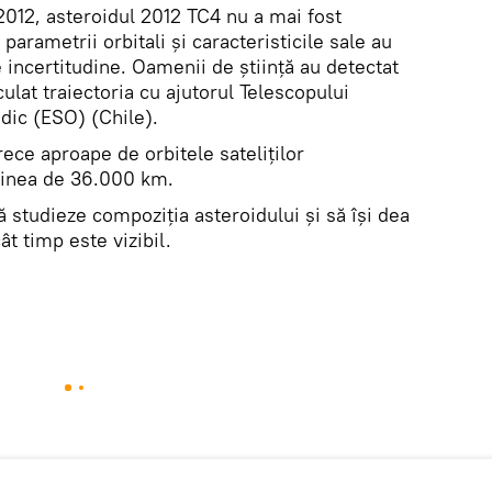
012, asteroidul 2012 TC4 nu a mai fost
 parametrii orbitali și caracteristicile sale au
incertitudine. Oamenii de știință au detectat
culat traiectoria cu ajutorul Telescopului
dic (ESO) (Chile).
rece aproape de orbitele sateliților
tudinea de 36.000 km.
ă studieze compoziţia asteroidului şi să îşi dea
ât timp este vizibil.