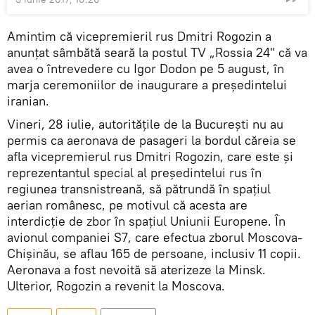
Amintim că vicepremieril rus Dmitri Rogozin a
anunţat sâmbătă seară la postul TV „Rossia 24" că va
avea o întrevedere cu Igor Dodon pe 5 august, în
marja ceremoniilor de inaugurare a preşedintelui
iranian.
Vineri, 28 iulie, autoritățile de la București nu au
permis ca aeronava de pasageri la bordul căreia se
afla vicepremierul rus Dmitri Rogozin, care este și
reprezentantul special al președintelui rus în
regiunea transnistreană, să pătrundă în spațiul
aerian românesc, pe motivul că acesta are
interdicţie de zbor în spaţiul Uniunii Europene. În
avionul companiei S7, care efectua zborul Moscova-
Chișinău, se aflau 165 de persoane, inclusiv 11 copii.
Aeronava a fost nevoită să aterizeze la Minsk.
Ulterior, Rogozin a revenit la Moscova.