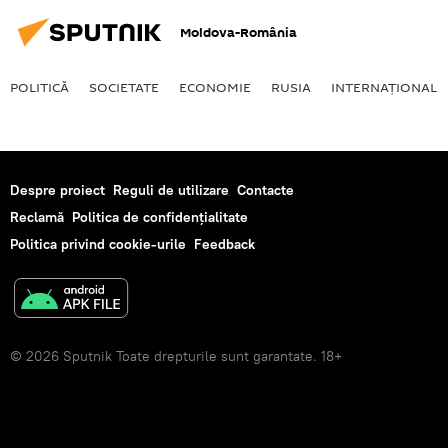
Moldova-România
POLITICĂ
SOCIETATE
ECONOMIE
RUSIA
INTERNAŢIONAL
Despre proiect
Reguli de utilizare
Contacte
Reclamă
Politica de confidențialitate
Politica privind cookie-urile
Feedback
© 2026 Sputnik Toate drepturile sunt garantate. 18+