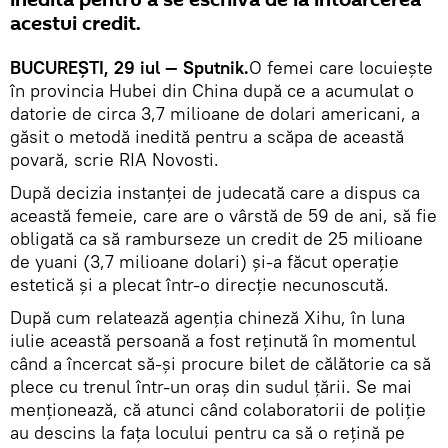
inedită pentru a se eschiva de la întoarcerea
acestui credit.
BUCUREȘTI, 29 iul — Sputnik.
O femei care locuiește
în provincia Hubei din China după ce a acumulat o
datorie de circa 3,7 milioane de dolari americani, a
găsit o metodă inedită pentru a scăpa de această
povară, scrie RIA Novosti.
După decizia instanței de judecată care a dispus ca
această femeie, care are o vârstă de 59 de ani, să fie
obligată ca să ramburseze un credit de 25 milioane
de yuani (3,7 milioane dolari) și-a făcut operație
estetică și a plecat într-o direcție necunoscută.
După cum relatează agenția chineză Xihu, în luna
iulie această persoană a fost reținută în momentul
când a încercat să-și procure bilet de călătorie ca să
plece cu trenul într-un oraș din sudul țării. Se mai
menționează, că atunci când colaboratorii de poliție
au descins la fața locului pentru ca să o rețină pe