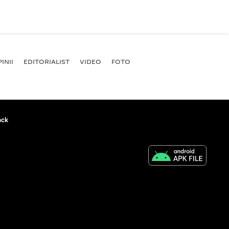
INII
EDITORIALIST
VIDEO
FOTO
ack