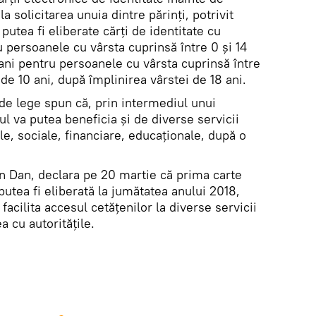
la solicitarea unuia dintre părinţi, potrivit
r putea fi eliberate cărţi de identitate cu
u persoanele cu vârsta cuprinsă între 0 şi 14
u ani pentru persoanele cu vârsta cuprinsă între
e de 10 ani, după împlinirea vârstei de 18 ani.
l de lege spun că, prin intermediul unui
ul va putea beneficia şi de diverse servicii
le, sociale, financiare, educaţionale, după o
n Dan, declara pe 20 martie că prima carte
putea fi eliberată la jumătatea anului 2018,
acilita accesul cetăţenilor la diverse servicii
ea cu autorităţile.