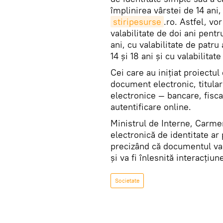
împlinirea vârstei de 14 ani, 
stiripesurse
.ro. Astfel, vo
valabilitate de doi ani pentr
ani, cu valabilitate de patr
14 şi 18 ani şi cu valabilitat
Cei care au iniţiat proiectu
document electronic, titular
electronice — bancare, fisca
autentificare online.
Ministrul de Interne, Carme
electronică de identitate ar 
precizând că documentul va f
şi va fi înlesnită interacţiun
Societate