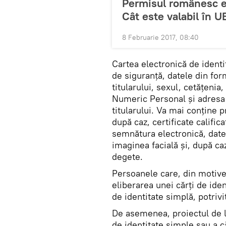
Permisul românesc e
Cât este valabil în U
8 Februarie 2017, 08:40
Cartea electronică de identi
de siguranţă, datele din for
titularului, sexul, cetăţenia,
Numeric Personal şi adresa
titularului. Va mai conţine pr
după caz, certificate califi
semnătura electronică, datel
imaginea facială şi, după ca
degete.
Persoanele care, din motive 
eliberarea unei cărţi de ide
de identitate simplă, potrivit
De asemenea, proiectul de le
de identitate simple sau a că