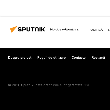
Moldova-România
POLITICĂ
S
Despre proiect
Reguli de utilizare
Contacte
Reclamă
© 2026 Sputnik Toate drepturile sunt garantate. 18+