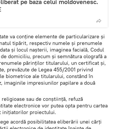
liberat pe baza celui moldovenesc.
E
tate va conţine elemente de particularizare şi
matul tipărit, respectiv numele şi prenumele
 data şi locul naşterii, imaginea facială, Codul
 de domiciliu, precum şi semnătura olografă a
enumele părinţilor titularului, un certificat şi,
cate, prevăzute de Legea 455/2001 privind
e biometrice ale titularului, constând în
z, imaginile impresiunilor papilare a două
religioase sau de conştiinţă, refuză
ntitate electronice vor putea opta pentru cartea
 iniţiatorilor proiectului.
ge acordă posibilitatea eliberării unei cărţi
rţii electronice de identitate înainte de