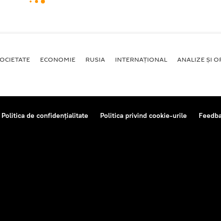
OCIETATE
ECONOMIE
RUSIA
INTERNAŢIONAL
ANALIZE ȘI OP
Politica de confidențialitate
Politica privind cookie-urile
Feedb