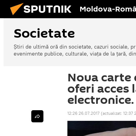
Moldova-Româ
Societate
Știri de ultimă oră din societate, cazuri sociale, pr
evenimente publice, culturale, viața de la țară, d
Noua carte 
oferi acces l
electronice.
12:26 26.07.2017
(actualizat:
12:37 