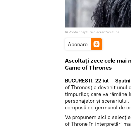
© Photo : capture d`écran:Youtube
Abonare
Ascultați zece cele mai 
Game of Thrones
BUCUREȘTI, 22 iul — Sputni
of Thrones) a devenit unul 
timpurilor, care va rămâne 
personajelor și scenariului,
compusă de germanul de ori
Vă propunem aici o selecție
of Throne în interpretări ma