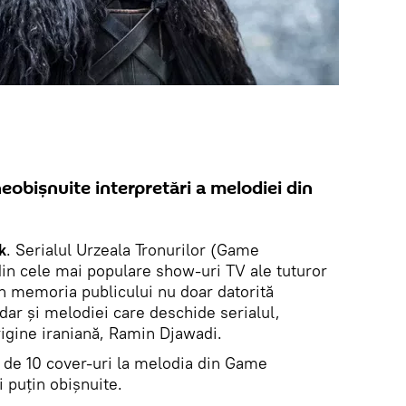
neobișnuite interpretări a melodiei din
k
. Serialul Urzeala Tronurilor (Game
din cele mai populare show-uri TV ale tuturor
în memoria publicului nu doar datorită
 dar și melodiei care deschide serialul,
gine iraniană, Ramin Djawadi.
 de 10 cover-uri la melodia din Game
i puțin obișnuite.