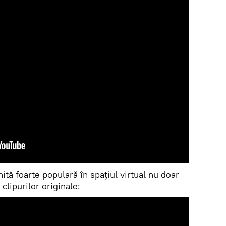
tă foarte populară în spațiul virtual nu doar
 clipurilor originale: