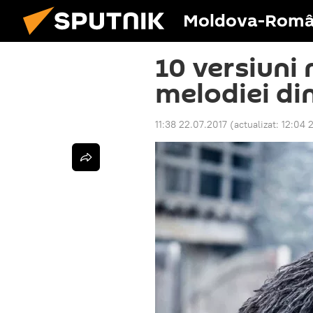
Moldova-Româ
10 versiuni 
melodiei di
11:38 22.07.2017
(actualizat:
12:04 