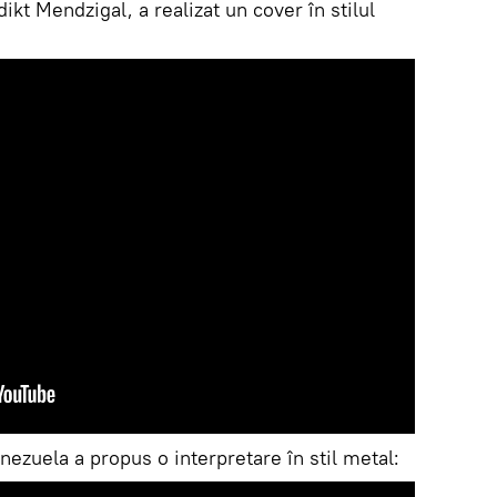
kt Mendzigal, a realizat un cover în stilul
ezuela a propus o interpretare în stil metal: