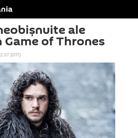
nia
neobișnuite ale
n Game of Thrones
22.07.2017
)