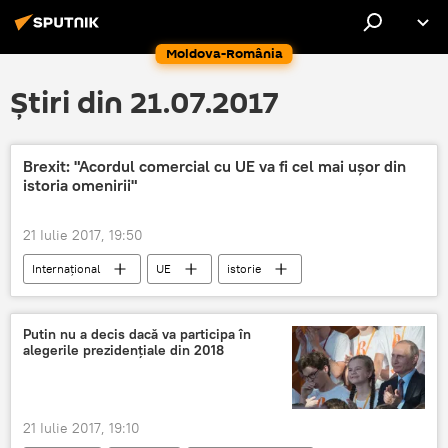
Moldova-România
Știri din 21.07.2017
Brexit: "Acordul comercial cu UE va fi cel mai ușor din
istoria omenirii"
21 Iulie 2017, 19:50
Internaţional
UE
istorie
negocieri
Brexit. Marea Britanie a ieșit din UE
Brexit
Putin nu a decis dacă va participa în
alegerile prezidențiale din 2018
21 Iulie 2017, 19:10