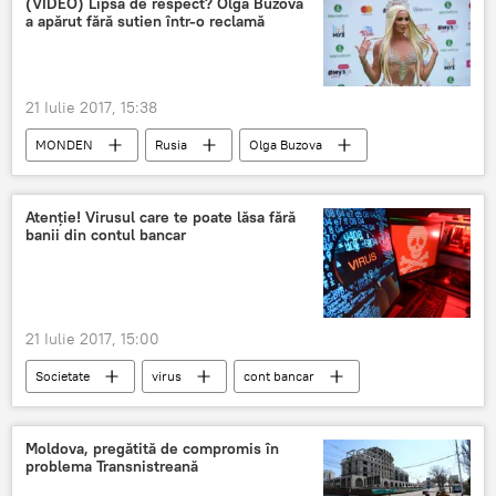
(VIDEO) Lipsă de respect? Olga Buzova
a apărut fără sutien într-o reclamă
21 Iulie 2017, 15:38
MONDEN
Rusia
Olga Buzova
Sutien
Reclamă
Instagram
Atenţie! Virusul care te poate lăsa fără
banii din contul bancar
21 Iulie 2017, 15:00
Societate
virus
cont bancar
date personale
Moldova, pregătită de compromis în
problema Transnistreană