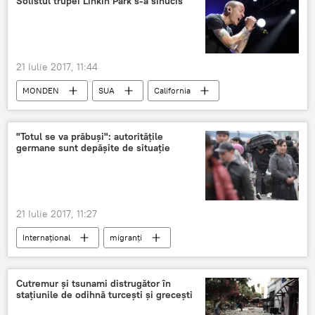
Solistul trupei Linkin Park s-a sinucis
21 Iulie 2017, 11:44
MONDEN
SUA
California
Mort
suicid
Rock
deces
"Totul se va prăbuși": autoritățile
germane sunt depășite de situație
21 Iulie 2017, 11:27
Internaţional
migranți
Cutremur și tsunami distrugător în
stațiunile de odihnă turcești și grecești