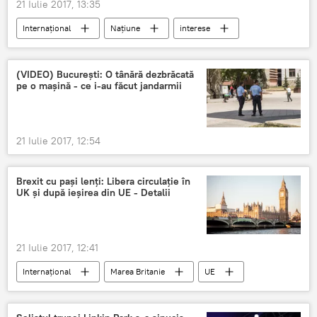
21 Iulie 2017, 13:35
Internaţional
Națiune
interese
Viktor Orban
(VIDEO) București: O tânără dezbrăcată
pe o maşină - ce i-au făcut jandarmii
21 Iulie 2017, 12:54
Brexit cu pași lenți: Libera circulație în
UK și după ieșirea din UE - Detalii
21 Iulie 2017, 12:41
Internaţional
Marea Britanie
UE
cetățeni
Brexit. Marea Britanie a ieșit din UE
Presa
Brexit