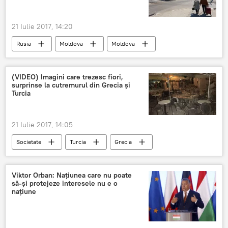
21 Iulie 2017, 14:20
Rusia
Moldova
Moldova
Igor Dodon
Transnistria
(VIDEO) Imagini care trezesc fiori,
surprinse la cutremurul din Grecia şi
Turcia
21 Iulie 2017, 14:05
Societate
Turcia
Grecia
Foto
cutremur
Viktor Orban: Națiunea care nu poate
să-și protejeze interesele nu e o
națiune