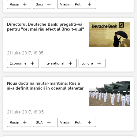
Rusia
Soci
Vladimir Putin
Candidat
Alegerile prezidențiale din Rusia 2018
Directorul Deutsche Bank: pregătiți-vă
pentru "cel mai rău efect al Brexit-ului"
Alegerile prezidențiale din Rusia 2018
21 Iulie 2017, 18:35
Economie
Internaţional
Londra
Frankfurt
Deutsche Bank
director
efect
catastrofă
Brexit
Noua doctrină militar-maritimă: Rusia
și-a definit inamicii în oceanul planetar
21 Iulie 2017, 18:05
Rusia
SUA
Vladimir Putin
Inamici