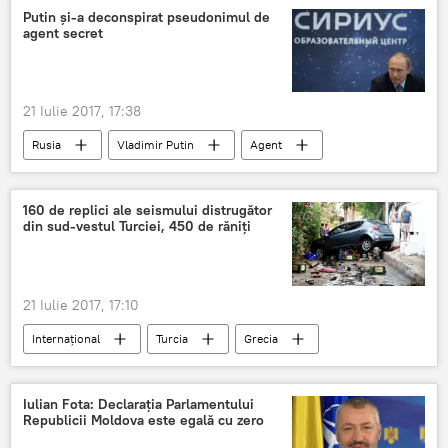
Putin și-a deconspirat pseudonimul de
agent secret
21 Iulie 2017, 17:38
Rusia
Vladimir Putin
Agent
KGB
160 de replici ale seismului distrugător
din sud-vestul Turciei, 450 de răniți
21 Iulie 2017, 17:10
Internaţional
Turcia
Grecia
Seism
Replici
cutremur
Iulian Fota: Declarația Parlamentului
Republicii Moldova este egală cu zero