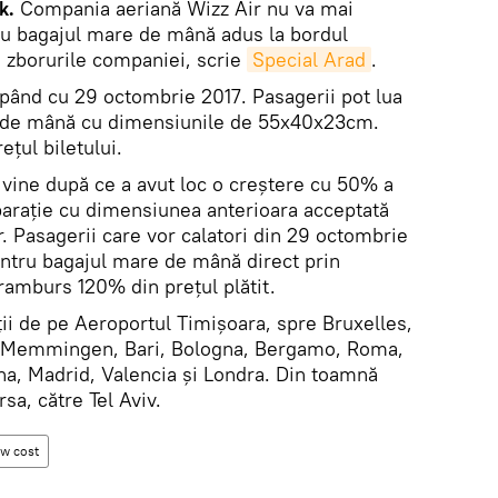
k.
Compania aeriană Wizz Air nu va mai
tru bagajul mare de mână adus la bordul
e zborurile companiei, scrie
Special Arad
.
epând cu 29 octombrie 2017. Pasagerii pot lua
e de mână cu dimensiunile de 55x40x23cm.
ețul biletului.
vine după ce a avut loc o creștere cu 50% a
arație cu dimensiunea anterioara acceptată
r. Pasagerii care vor calatori din 29 octombrie
pentru bagajul mare de mână direct prin
ramburs 120% din prețul plătit.
ii de pe Aeroportul Timișoara, spre Bruxelles,
, Memmingen, Bari, Bologna, Bergamo, Roma,
na, Madrid, Valencia și Londra. Din toamnă
sa, către Tel Aviv.
w cost