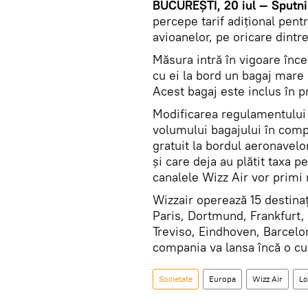
BUCUREȘTI, 20 iul — Sputni
percepe tarif adițional pen
avioanelor, pe oricare dintr
Măsura intră în vigoare înc
cu ei la bord un bagaj mar
Acest bagaj este inclus în pr
Modificarea regulamentului 
volumului bagajului în comp
gratuit la bordul aeronavelo
și care deja au plătit taxa 
canalele Wizz Air vor primi 
Wizzair operează 15 destinaț
Paris, Dortmund, Frankfurt
Treviso, Eindhoven, Barcelo
compania va lansa încă o cur
Societate
Europa
Wizz Air
Lo