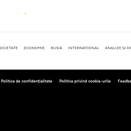
OCIETATE
ECONOMIE
RUSIA
INTERNAŢIONAL
ANALIZE ȘI OP
Politica de confidențialitate
Politica privind cookie-urile
Feedb