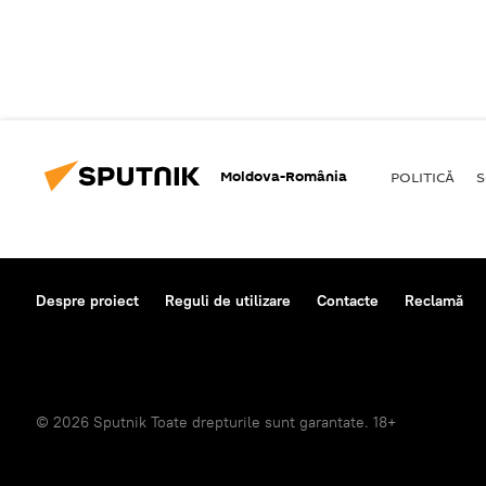
Moldova-România
POLITICĂ
S
Despre proiect
Reguli de utilizare
Contacte
Reclamă
© 2026 Sputnik Toate drepturile sunt garantate. 18+