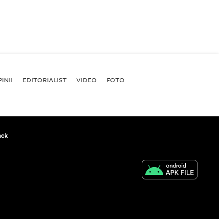
INII
EDITORIALIST
VIDEO
FOTO
ack