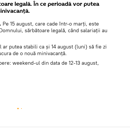
toare legală. În ce perioadă vor putea
inivacanţă.
.
Pe 15 august, care cade într-o marţi, este
omnului, sărbătoare legală, când salariații au
r putea stabili ca şi 14 august (luni) să fie zi
bucura de o nouă minivacanţă.
libere: weekend-ul din data de 12-13 august,