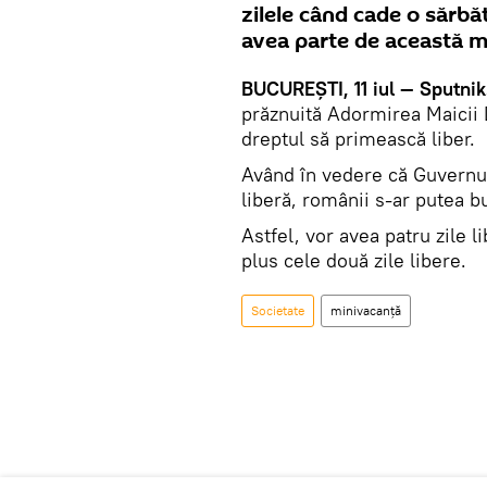
zilele când cade o sărbă
avea parte de această m
BUCUREŞTI, 11 iul — Sputnik
prăznuită Adormirea Maicii D
dreptul să primească liber.
Având în vedere că Guvernul a
liberă, românii s-ar putea 
Astfel, vor avea patru zile 
plus cele două zile libere.
Societate
minivacanță