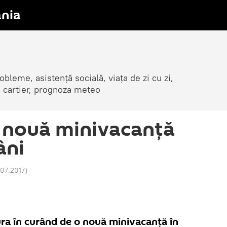
nia
obleme, asistență socială, viața de zi cu zi,
in cartier, prognoza meteo
o nouă minivacanţă
âni
1.07.2017
)
ra în curând de o nouă minivacanţă în