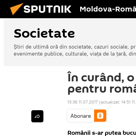
Moldova-Româ
Societate
Știri de ultimă oră din societate, cazuri sociale, pr
evenimente publice, culturale, viața de la țară, d
În curând, 
pentru rom
13:36 11.07.2017
(actualizat:
14:51 1
Abonare
Românii s-ar putea bucu