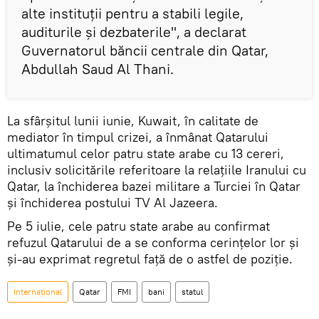
alte instituții pentru a stabili legile,
auditurile și dezbaterile", a declarat
Guvernatorul băncii centrale din Qatar,
Abdullah Saud Al Thani.
La sfârșitul lunii iunie, Kuwait, în calitate de
mediator în timpul crizei, a înmânat Qatarului
ultimatumul celor patru state arabe cu 13 cereri,
inclusiv solicitările referitoare la relațiile Iranului cu
Qatar, la închiderea bazei militare a Turciei în Qatar
și închiderea postului TV Al Jazeera.
Pe 5 iulie, cele patru state arabe au confirmat
refuzul Qatarului de a se conforma cerințelor lor și
și-au exprimat regretul față de o astfel de poziție.
Internaţional
Qatar
FMI
bani
statul