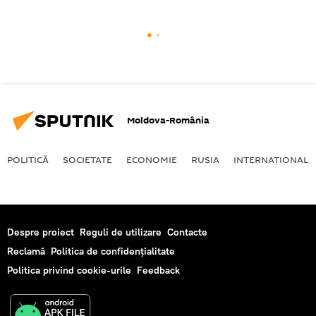
Moldova-România
POLITICĂ
SOCIETATE
ECONOMIE
RUSIA
INTERNAŢIONAL
Despre proiect
Reguli de utilizare
Contacte
Reclamă
Politica de confidențialitate
Politica privind cookie-urile
Feedback