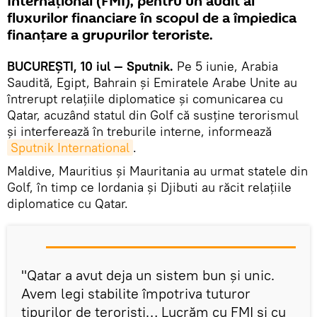
Internațional (FMI), pentru un audit al
fluxurilor financiare în scopul de a împiedica
finanțare a grupurilor teroriste.
BUCUREȘTI, 10 iul — Sputnik.
Pe 5 iunie, Arabia
Saudită, Egipt, Bahrain și Emiratele Arabe Unite au
întrerupt relațiile diplomatice și comunicarea cu
Qatar, acuzând statul din Golf că susține terorismul
și interferează în treburile interne, informează
Sputnik International
.
Maldive, Mauritius și Mauritania au urmat statele din
Golf, în timp ce Iordania și Djibuti au răcit relațiile
diplomatice cu Qatar.
"Qatar a avut deja un sistem bun și unic.
Avem legi stabilite împotriva tuturor
tipurilor de teroriști… Lucrăm cu FMI și cu